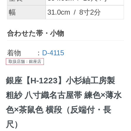
幅
31.0
cm
/
8
寸
2
分
合わせた帯・小物
着物 ：
D-4115
取扱店舗：銀座店
銀座【H-1223】小杉紬工房製
粗紗 八寸織名古屋帯 練色×薄水
色×茶鼠色 横段（反端付・長
尺）