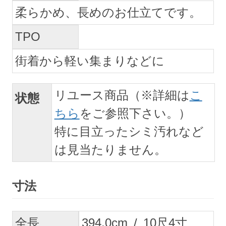
柔らかめ、長めのお仕立てです。
TPO
街着から軽い集まりなどに
リユース商品（※詳細は
こ
状態
ちら
をご参照下さい。）
特に目立ったシミ汚れなど
は見当たりません。
寸法
全長
394.0
cm
/
10
尺
4
寸