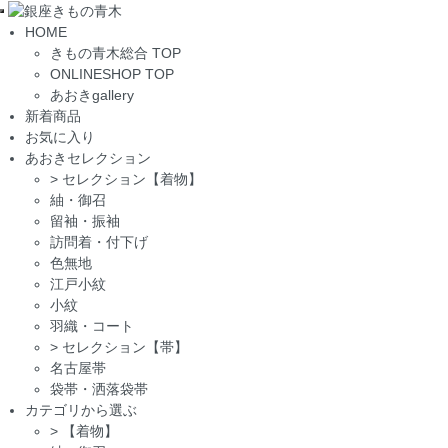
Toggle
HOME
navigation
きもの青木総合 TOP
ONLINESHOP TOP
あおきgallery
新着商品
お気に入り
あおきセレクション
>
セレクション【着物】
紬・御召
留袖・振袖
訪問着・付下げ
色無地
江戸小紋
小紋
羽織・コート
>
セレクション【帯】
名古屋帯
袋帯・洒落袋帯
カテゴリから選ぶ
>
【着物】