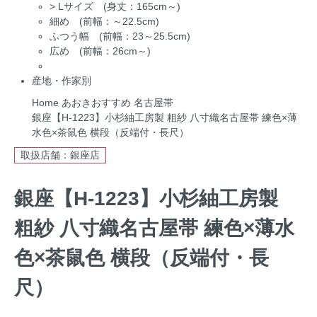
>
Lサイズ (身丈：165cm～)
細め (前幅：～22.5cm)
ふつう幅 (前幅：23～25.5cm)
広め (前幅：26cm～)
産地・作家別
Home
あおきおすすめ
名古屋帯
銀座【H-1223】小杉紬工房製 粗紗 八寸織名古屋帯 練色×薄
水色×茶鼠色 横段（反端付・長尺）
取扱店舗：銀座店
銀座【H-1223】小杉紬工房製
粗紗 八寸織名古屋帯 練色×薄水
色×茶鼠色 横段（反端付・長
尺）