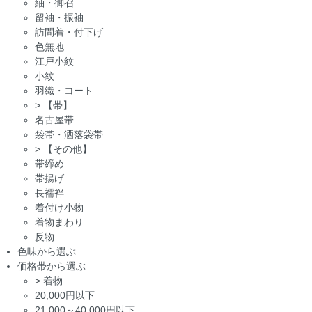
紬・御召
留袖・振袖
訪問着・付下げ
色無地
江戸小紋
小紋
羽織・コート
>
【帯】
名古屋帯
袋帯・洒落袋帯
>
【その他】
帯締め
帯揚げ
長襦袢
着付け小物
着物まわり
反物
色味から選ぶ
価格帯から選ぶ
>
着物
20,000円以下
21,000～40,000円以下