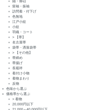
紬・御召
留袖・振袖
訪問着・付下げ
色無地
江戸小紋
小紋
羽織・コート
>
【帯】
名古屋帯
袋帯・洒落袋帯
>
【その他】
帯締め
帯揚げ
長襦袢
着付け小物
着物まわり
反物
色味から選ぶ
価格帯から選ぶ
>
着物
20,000円以下
21,000～40,000円以下