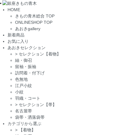
Toggle
HOME
navigation
きもの青木総合 TOP
ONLINESHOP TOP
あおきgallery
新着商品
お気に入り
あおきセレクション
>
セレクション【着物】
紬・御召
留袖・振袖
訪問着・付下げ
色無地
江戸小紋
小紋
羽織・コート
>
セレクション【帯】
名古屋帯
袋帯・洒落袋帯
カテゴリから選ぶ
>
【着物】