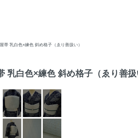
名古屋帯 乳白色×練色 斜め格子（ゑり善扱い）
屋帯 乳白色×練色 斜め格子（ゑり善