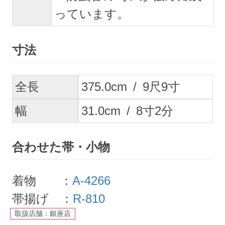
っています。
寸法
全長
375.0
cm
/
9
尺
9
寸
幅
31.0
cm
/
8
寸
2
分
合わせた帯・小物
着物 ：
A-4266
帯揚げ ：
R-810
取扱店舗：銀座店