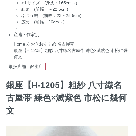
>
Lサイズ (身丈：165cm～)
細め (前幅：～22.5cm)
ふつう幅 (前幅：23～25.5cm)
広め (前幅：26cm～)
産地・作家別
Home
あおきおすすめ
名古屋帯
銀座【H-1205】粗紗 八寸織名古屋帯 練色×滅紫色 市松に幾
何文
取扱店舗：銀座店
銀座【H-1205】粗紗 八寸織名
古屋帯 練色×滅紫色 市松に幾何
文