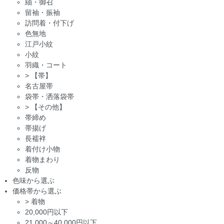
紬・御召
留袖・振袖
訪問着・付下げ
色無地
江戸小紋
小紋
羽織・コート
>
【帯】
名古屋帯
袋帯・洒落袋帯
>
【その他】
帯締め
帯揚げ
長襦袢
着付け小物
着物まわり
反物
色味から選ぶ
価格帯から選ぶ
>
着物
20,000円以下
21,000～40,000円以下