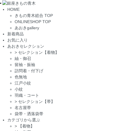
Toggle
HOME
navigation
きもの青木総合 TOP
ONLINESHOP TOP
あおきgallery
新着商品
お気に入り
あおきセレクション
>
セレクション【着物】
紬・御召
留袖・振袖
訪問着・付下げ
色無地
江戸小紋
小紋
羽織・コート
>
セレクション【帯】
名古屋帯
袋帯・洒落袋帯
カテゴリから選ぶ
>
【着物】