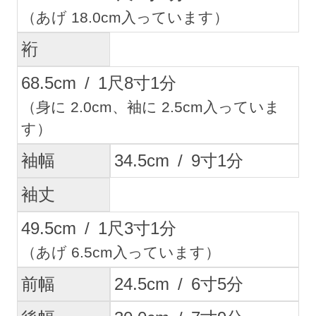
（あげ 18.0cm入っています）
裄
68.5
cm
/
1
尺
8
寸
1
分
（身に 2.0cm、袖に 2.5cm入っていま
す）
袖幅
34.5
cm
/
9
寸
1
分
袖丈
49.5
cm
/
1
尺
3
寸
1
分
（あげ 6.5cm入っています）
前幅
24.5
cm
/
6
寸
5
分