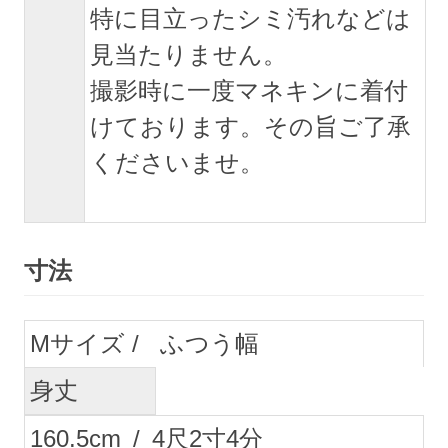
特に目立ったシミ汚れなどは
見当たりません。
撮影時に一度マネキンに着付
けております。その旨ご了承
くださいませ。
寸法
M
ふつう幅
身丈
160.5
cm
/
4
尺
2
寸
4
分