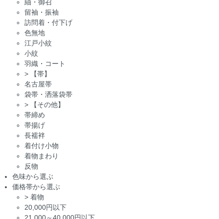
紬・御召
留袖・振袖
訪問着・付下げ
色無地
江戸小紋
小紋
羽織・コート
>
【帯】
名古屋帯
袋帯・洒落袋帯
>
【その他】
帯締め
帯揚げ
長襦袢
着付け小物
着物まわり
反物
色味から選ぶ
価格帯から選ぶ
>
着物
20,000円以下
21,000～40,000円以下