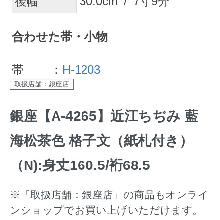
後幅
30.0
cm
/
7
寸
9
分
合わせた帯・小物
帯 ：
H-1203
取扱店舗：銀座店
銀座【A-4265】近江ちぢみ 藍
海松茶色 格子文（紙札付き）
（N):身丈160.5/裄68.5
※「取扱店舗：銀座店」の商品もオンライ
ンショップでお買い上げいただけます。