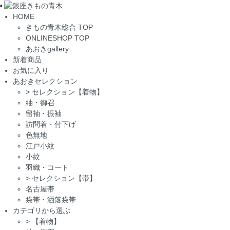
Toggle
HOME
navigation
きもの青木総合 TOP
ONLINESHOP TOP
あおきgallery
新着商品
お気に入り
あおきセレクション
>
セレクション【着物】
紬・御召
留袖・振袖
訪問着・付下げ
色無地
江戸小紋
小紋
羽織・コート
>
セレクション【帯】
名古屋帯
袋帯・洒落袋帯
カテゴリから選ぶ
>
【着物】