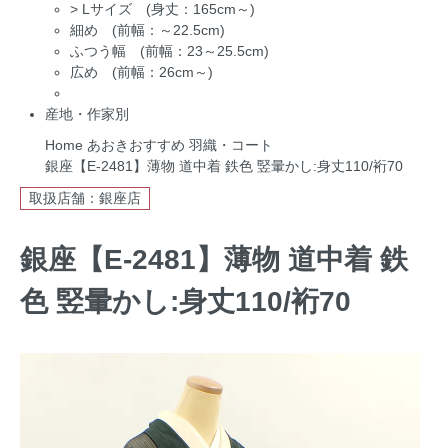
>
Lサイズ (身丈：165cm～)
細め (前幅：～22.5cm)
ふつう幅 (前幅：23～25.5cm)
広め (前幅：26cm～)
産地・作家別
Home
あおきおすすめ
羽織・コート
銀座【E-2481】薄物 道中着 鉄色 竪暈かし:身丈110/裄70
取扱店舗：銀座店
銀座【E-2481】薄物 道中着 鉄
色 竪暈かし:身丈110/裄70