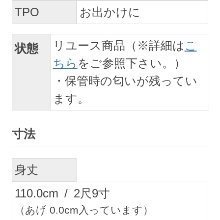
TPO
お出かけに
リユース商品（※詳細は
こ
状態
ちら
をご参照下さい。）
・保管時の匂いが残ってい
ます。
寸法
身丈
110.0
cm
/
2
尺
9
寸
（あげ 0.0cm入っています）