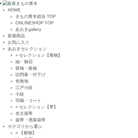
Toggle
HOME
navigation
きもの青木総合 TOP
ONLINESHOP TOP
あおきgallery
新着商品
お気に入り
あおきセレクション
>
セレクション【着物】
紬・御召
留袖・振袖
訪問着・付下げ
色無地
江戸小紋
小紋
羽織・コート
>
セレクション【帯】
名古屋帯
袋帯・洒落袋帯
カテゴリから選ぶ
>
【着物】