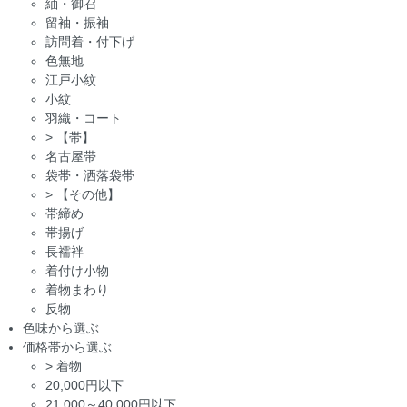
紬・御召
留袖・振袖
訪問着・付下げ
色無地
江戸小紋
小紋
羽織・コート
>
【帯】
名古屋帯
袋帯・洒落袋帯
>
【その他】
帯締め
帯揚げ
長襦袢
着付け小物
着物まわり
反物
色味から選ぶ
価格帯から選ぶ
>
着物
20,000円以下
21,000～40,000円以下