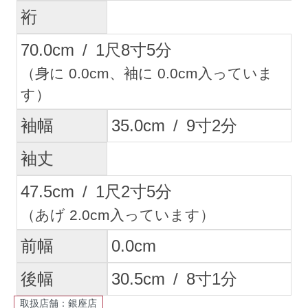
裄
70.0
cm
/
1
尺
8
寸
5
分
（身に 0.0cm、袖に 0.0cm入っていま
す）
袖幅
35.0
cm
/
9
寸
2
分
袖丈
47.5
cm
/
1
尺
2
寸
5
分
（あげ 2.0cm入っています）
前幅
0.0
cm
後幅
30.5
cm
/
8
寸
1
分
取扱店舗：銀座店