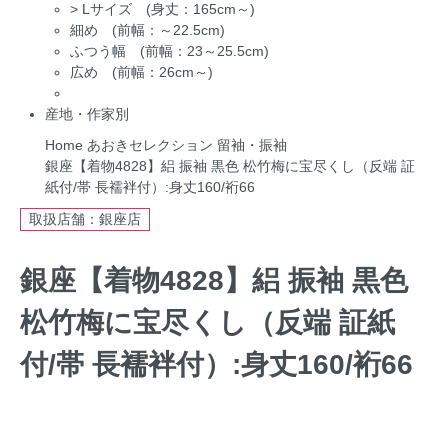
>
Lサイズ (身丈：165cm～)
細め (前幅：～22.5cm)
ふつう幅 (前幅：23～25.5cm)
広め (前幅：26cm～)
産地・作家別
Home
あおきセレクション
留袖・振袖
銀座【着物4828】絽 振袖 黒色 松竹梅に宝尽くし（反端 証
紙付/帯 長襦袢付）:身丈160/裄66
取扱店舗：銀座店
銀座【着物4828】絽 振袖 黒色
松竹梅に宝尽くし（反端 証紙
付/帯 長襦袢付）:身丈160/裄66