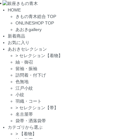
Toggle
HOME
navigation
きもの青木総合 TOP
ONLINESHOP TOP
あおきgallery
新着商品
お気に入り
あおきセレクション
>
セレクション【着物】
紬・御召
留袖・振袖
訪問着・付下げ
色無地
江戸小紋
小紋
羽織・コート
>
セレクション【帯】
名古屋帯
袋帯・洒落袋帯
カテゴリから選ぶ
>
【着物】