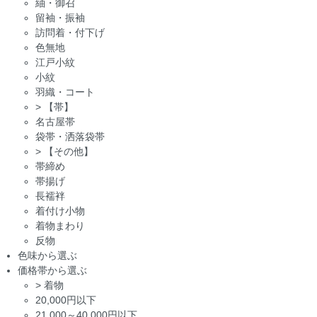
紬・御召
留袖・振袖
訪問着・付下げ
色無地
江戸小紋
小紋
羽織・コート
>
【帯】
名古屋帯
袋帯・洒落袋帯
>
【その他】
帯締め
帯揚げ
長襦袢
着付け小物
着物まわり
反物
色味から選ぶ
価格帯から選ぶ
>
着物
20,000円以下
21,000～40,000円以下