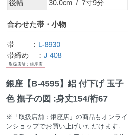
後幅
30.0
cm
/
7
寸
9
分
合わせた帯・小物
帯 ：
L-8930
帯締め ：
J-408
取扱店舗：銀座店
銀座【B-4595】絽 付下げ 玉子
色 撫子の図 :身丈154/裄67
※「取扱店舗：銀座店」の商品もオンライ
ンショップでお買い上げいただけます。