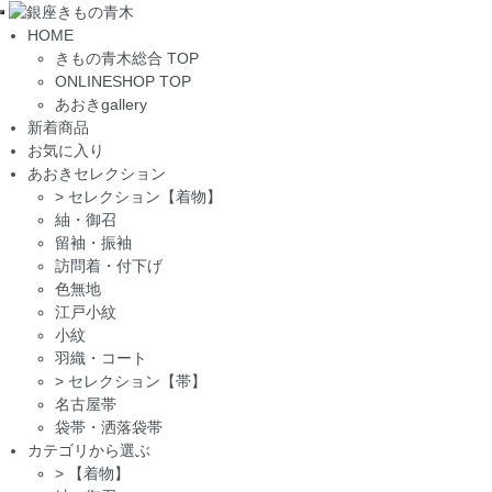
Toggle
HOME
navigation
きもの青木総合 TOP
ONLINESHOP TOP
あおきgallery
新着商品
お気に入り
あおきセレクション
>
セレクション【着物】
紬・御召
留袖・振袖
訪問着・付下げ
色無地
江戸小紋
小紋
羽織・コート
>
セレクション【帯】
名古屋帯
袋帯・洒落袋帯
カテゴリから選ぶ
>
【着物】