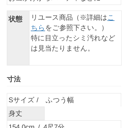
リユース商品（※詳細は
こ
状態
ちら
をご参照下さい。）
特に目立ったシミ汚れなど
は見当たりません。
寸法
S
ふつう幅
身丈
154.0
cm
/
4
尺
7
分