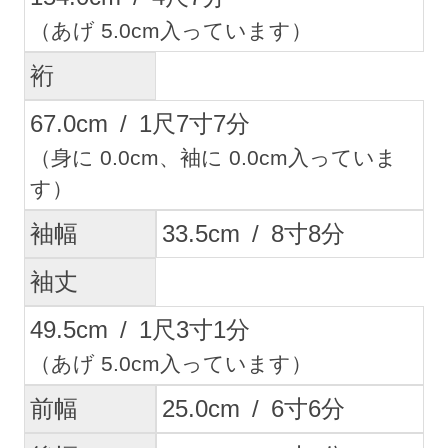
（あげ 5.0cm入っています）
裄
67.0
cm
/
1
尺
7
寸
7
分
（身に 0.0cm、袖に 0.0cm入っていま
す）
袖幅
33.5
cm
/
8
寸
8
分
袖丈
49.5
cm
/
1
尺
3
寸
1
分
（あげ 5.0cm入っています）
前幅
25.0
cm
/
6
寸
6
分