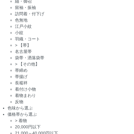
紬・御召
留袖・振袖
訪問着・付下げ
色無地
江戸小紋
小紋
羽織・コート
>
【帯】
名古屋帯
袋帯・洒落袋帯
>
【その他】
帯締め
帯揚げ
長襦袢
着付け小物
着物まわり
反物
色味から選ぶ
価格帯から選ぶ
>
着物
20,000円以下
21,000～40,000円以下