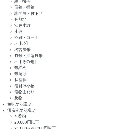
紬・御召
留袖・振袖
訪問着・付下げ
色無地
江戸小紋
小紋
羽織・コート
>
【帯】
名古屋帯
袋帯・洒落袋帯
>
【その他】
帯締め
帯揚げ
長襦袢
着付け小物
着物まわり
反物
色味から選ぶ
価格帯から選ぶ
>
着物
20,000円以下
21,000～40,000円以下