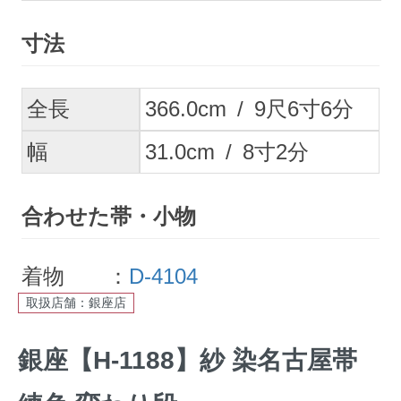
寸法
全長
366.0
cm
/
9
尺
6
寸
6
分
幅
31.0
cm
/
8
寸
2
分
合わせた帯・小物
着物 ：
D-4104
取扱店舗：銀座店
銀座【H-1188】紗 染名古屋帯