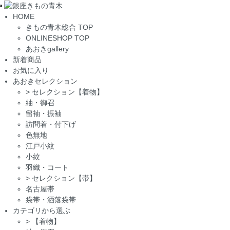
Toggle
HOME
navigation
きもの青木総合 TOP
ONLINESHOP TOP
あおきgallery
新着商品
お気に入り
あおきセレクション
>
セレクション【着物】
紬・御召
留袖・振袖
訪問着・付下げ
色無地
江戸小紋
小紋
羽織・コート
>
セレクション【帯】
名古屋帯
袋帯・洒落袋帯
カテゴリから選ぶ
>
【着物】