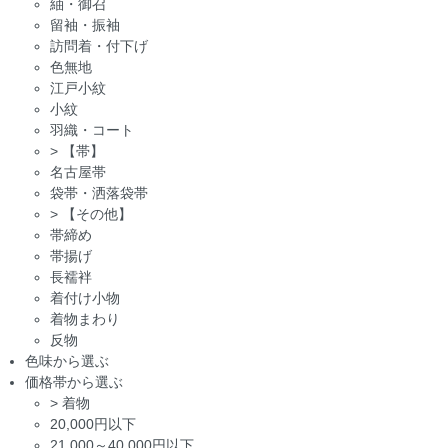
紬・御召
留袖・振袖
訪問着・付下げ
色無地
江戸小紋
小紋
羽織・コート
>
【帯】
名古屋帯
袋帯・洒落袋帯
>
【その他】
帯締め
帯揚げ
長襦袢
着付け小物
着物まわり
反物
色味から選ぶ
価格帯から選ぶ
>
着物
20,000円以下
21,000～40,000円以下