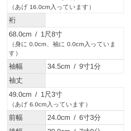
（あげ 16.0cm入っています）
裄
68.0
cm
/
1
尺
8
寸
（身に 0.0cm、袖に 0.0cm入っていま
す）
袖幅
34.5
cm
/
9
寸
1
分
袖丈
49.0
cm
/
1
尺
3
寸
（あげ 6.0cm入っています）
前幅
24.0
cm
/
6
寸
3
分