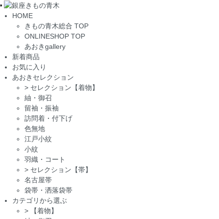
Toggle
HOME
navigation
きもの青木総合 TOP
ONLINESHOP TOP
あおきgallery
新着商品
お気に入り
あおきセレクション
>
セレクション【着物】
紬・御召
留袖・振袖
訪問着・付下げ
色無地
江戸小紋
小紋
羽織・コート
>
セレクション【帯】
名古屋帯
袋帯・洒落袋帯
カテゴリから選ぶ
>
【着物】