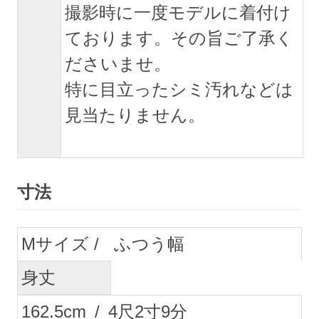
撮影時に一度モデルに着付け
ております。その旨ご了承く
ださいませ。
特に目立ったシミ汚れなどは
見当たりません。
寸法
M
ふつう幅
身丈
162.5
cm
/
4
尺
2
寸
9
分