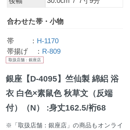
後幅
30.0
cm
/
7
寸
9
分
合わせた帯・小物
帯 ：
H-1170
帯揚げ ：
R-809
取扱店舗：銀座店
銀座【D-4095】竺仙製 綿絽 浴
衣 白色×素鼠色 秋草文（反端
付）（N） :身丈162.5/裄68
※「取扱店舗：銀座店」の商品もオンライ