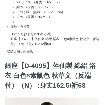
>
Lサイズ (身丈：165cm～)
細め (前幅：～22.5cm)
ふつう幅 (前幅：23～25.5cm)
広め (前幅：26cm～)
産地・作家別
Home
あおきおすすめ
小紋
銀座【D-4095】竺仙製 綿絽 浴衣 白色×素鼠色 秋草文（反端
付）（N） :身丈162.5/裄68
取扱店舗：銀座店
銀座【D-4095】竺仙製 綿絽 浴
衣 白色×素鼠色 秋草文（反端
付）（N） :身丈162.5/裄68