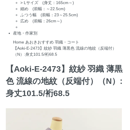
>
Lサイズ (身丈：165cm～)
細め (前幅：～22.5cm)
ふつう幅 (前幅：23～25.5cm)
広め (前幅：26cm～)
産地・作家別
Home
あおきおすすめ
羽織・コート
【Aoki-E-2473】紋紗 羽織 薄黒色 流線の地紋（反端付）
（N）:身丈101.5/裄68.5
【Aoki-E-2473】紋紗 羽織 薄黒
色 流線の地紋（反端付）（N）:
身丈101.5/裄68.5