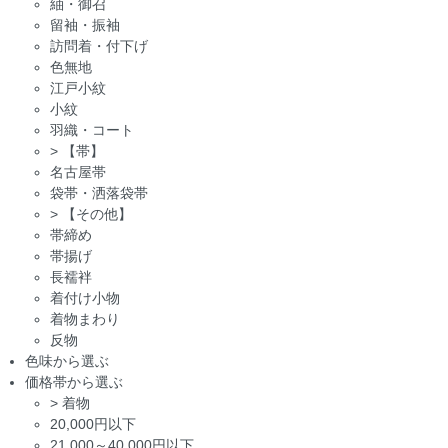
紬・御召
留袖・振袖
訪問着・付下げ
色無地
江戸小紋
小紋
羽織・コート
>
【帯】
名古屋帯
袋帯・洒落袋帯
>
【その他】
帯締め
帯揚げ
長襦袢
着付け小物
着物まわり
反物
色味から選ぶ
価格帯から選ぶ
>
着物
20,000円以下
21,000～40,000円以下