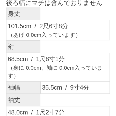
後ろ幅にマチは含んでおりません
身丈
101.5
cm
/
2
尺
6
寸
8
分
（あげ 0.0cm入っています）
裄
68.5
cm
/
1
尺
8
寸
1
分
（身に 0.0cm、袖に 0.0cm入っていま
す）
袖幅
35.5
cm
/
9
寸
4
分
袖丈
48.0
cm
/
1
尺
2
寸
7
分