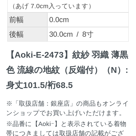
（あげ 7.0cm入っています）
前幅
0.0
cm
後幅
30.0
cm
/
8
寸
【Aoki-E-2473】紋紗 羽織 薄黒
色 流線の地紋（反端付）（N）:
身丈101.5/裄68.5
※「取扱店舗：銀座店」の商品もオンライ
ンショップでお買い上げいただけます。
※品番に【Aokiｰ】と表示されている着物
帯につきましては取扱店舗の記載がござ