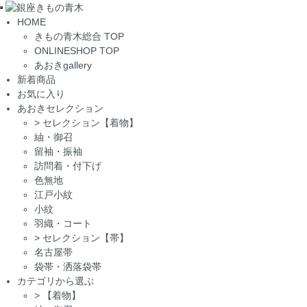
Toggle
HOME
navigation
きもの青木総合 TOP
ONLINESHOP TOP
あおきgallery
新着商品
お気に入り
あおきセレクション
>
セレクション【着物】
紬・御召
留袖・振袖
訪問着・付下げ
色無地
江戸小紋
小紋
羽織・コート
>
セレクション【帯】
名古屋帯
袋帯・洒落袋帯
カテゴリから選ぶ
>
【着物】