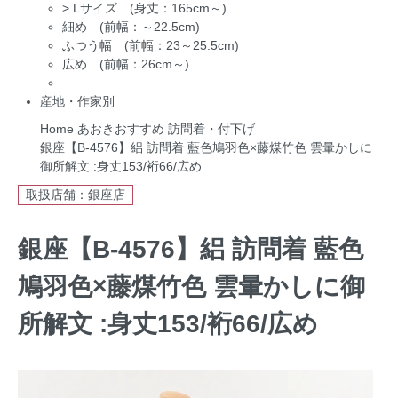
>
Lサイズ (身丈：165cm～)
細め (前幅：～22.5cm)
ふつう幅 (前幅：23～25.5cm)
広め (前幅：26cm～)
産地・作家別
Home
あおきおすすめ
訪問着・付下げ
銀座【B-4576】絽 訪問着 藍色鳩羽色×藤煤竹色 雲暈かしに
御所解文 :身丈153/裄66/広め
取扱店舗：銀座店
銀座【B-4576】絽 訪問着 藍色
鳩羽色×藤煤竹色 雲暈かしに御
所解文 :身丈153/裄66/広め