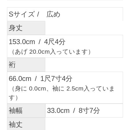
S
広め
身丈
153.0
cm
/
4
尺
4
分
（あげ 20.0cm入っています）
裄
66.0
cm
/
1
尺
7
寸
4
分
（身に 0.0cm、袖に 2.5cm入っていま
す）
袖幅
33.0
cm
/
8
寸
7
分
袖丈