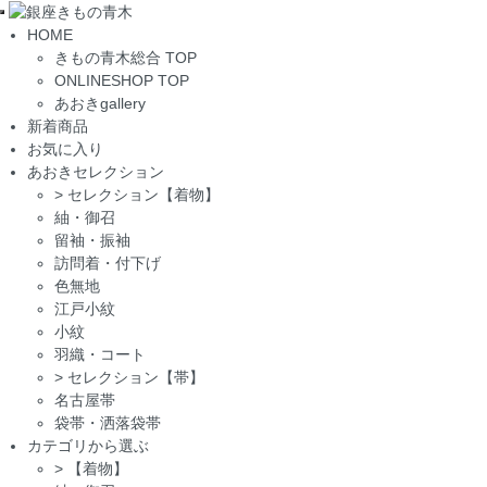
Toggle
HOME
navigation
きもの青木総合 TOP
ONLINESHOP TOP
あおきgallery
新着商品
お気に入り
あおきセレクション
>
セレクション【着物】
紬・御召
留袖・振袖
訪問着・付下げ
色無地
江戸小紋
小紋
羽織・コート
>
セレクション【帯】
名古屋帯
袋帯・洒落袋帯
カテゴリから選ぶ
>
【着物】