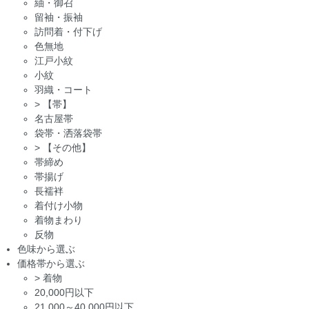
紬・御召
留袖・振袖
訪問着・付下げ
色無地
江戸小紋
小紋
羽織・コート
>
【帯】
名古屋帯
袋帯・洒落袋帯
>
【その他】
帯締め
帯揚げ
長襦袢
着付け小物
着物まわり
反物
色味から選ぶ
価格帯から選ぶ
>
着物
20,000円以下
21,000～40,000円以下