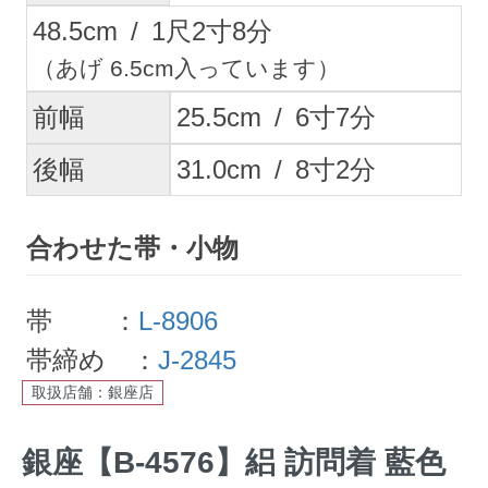
48.5
cm
/
1
尺
2
寸
8
分
（あげ 6.5cm入っています）
前幅
25.5
cm
/
6
寸
7
分
後幅
31.0
cm
/
8
寸
2
分
合わせた帯・小物
帯 ：
L-8906
帯締め ：
J-2845
取扱店舗：銀座店
銀座【B-4576】絽 訪問着 藍色