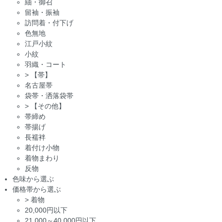
紬・御召
留袖・振袖
訪問着・付下げ
色無地
江戸小紋
小紋
羽織・コート
>
【帯】
名古屋帯
袋帯・洒落袋帯
>
【その他】
帯締め
帯揚げ
長襦袢
着付け小物
着物まわり
反物
色味から選ぶ
価格帯から選ぶ
>
着物
20,000円以下
21,000～40,000円以下