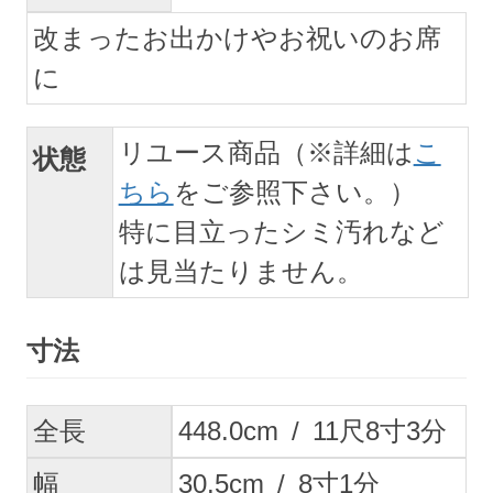
改まったお出かけやお祝いのお席
に
リユース商品（※詳細は
こ
状態
ちら
をご参照下さい。）
特に目立ったシミ汚れなど
は見当たりません。
寸法
全長
448.0
cm
/
11
尺
8
寸
3
分
幅
30.5
cm
/
8
寸
1
分