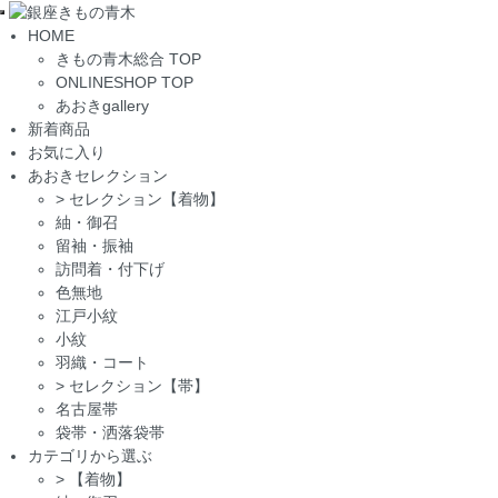
Toggle
HOME
navigation
きもの青木総合 TOP
ONLINESHOP TOP
あおきgallery
新着商品
お気に入り
あおきセレクション
>
セレクション【着物】
紬・御召
留袖・振袖
訪問着・付下げ
色無地
江戸小紋
小紋
羽織・コート
>
セレクション【帯】
名古屋帯
袋帯・洒落袋帯
カテゴリから選ぶ
>
【着物】