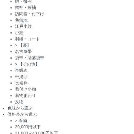
紬・御召
留袖・振袖
訪問着・付下げ
色無地
江戸小紋
小紋
羽織・コート
>
【帯】
名古屋帯
袋帯・洒落袋帯
>
【その他】
帯締め
帯揚げ
長襦袢
着付け小物
着物まわり
反物
色味から選ぶ
価格帯から選ぶ
>
着物
20,000円以下
21,000～40,000円以下