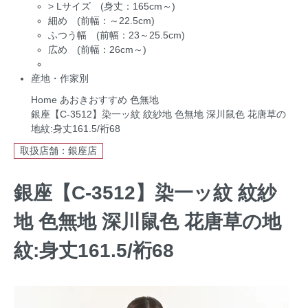
>
Lサイズ (身丈：165cm～)
細め (前幅：～22.5cm)
ふつう幅 (前幅：23～25.5cm)
広め (前幅：26cm～)
産地・作家別
Home
あおきおすすめ
色無地
銀座【C-3512】染一ッ紋 紋紗地 色無地 深川鼠色 花唐草の
地紋:身丈161.5/裄68
取扱店舗：銀座店
銀座【C-3512】染一ッ紋 紋紗
地 色無地 深川鼠色 花唐草の地
紋:身丈161.5/裄68