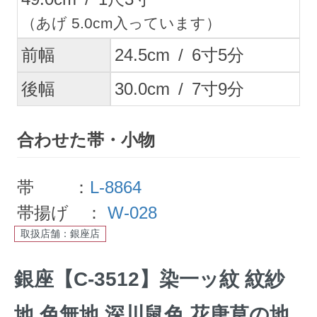
（あげ 5.0cm入っています）
前幅
24.5
cm
/
6
寸
5
分
後幅
30.0
cm
/
7
寸
9
分
合わせた帯・小物
帯 ：
L-8864
帯揚げ ：
W-028
取扱店舗：銀座店
銀座【C-3512】染一ッ紋 紋紗
地 色無地 深川鼠色 花唐草の地