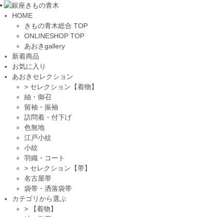
Toggle
HOME
navigation
きもの青木総合 TOP
ONLINESHOP TOP
あおきgallery
新着商品
お気に入り
あおきセレクション
>
セレクション【着物】
紬・御召
留袖・振袖
訪問着・付下げ
色無地
江戸小紋
小紋
羽織・コート
>
セレクション【帯】
名古屋帯
袋帯・洒落袋帯
カテゴリから選ぶ
>
【着物】