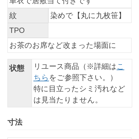
単衣で居敷当て付きです
紋
染めで【丸に九枚笹】
TPO
お茶のお席など改まった場面に
リユース商品（※詳細は
こ
状態
ちら
をご参照下さい。）
特に目立ったシミ汚れなど
は見当たりません。
寸法