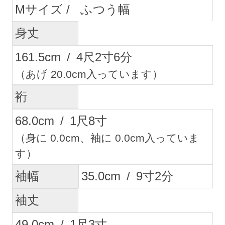
M
ふつう幅
身丈
161.5
cm
/
4
尺
2
寸
6
分
（あげ 20.0cm入っています）
裄
68.0
cm
/
1
尺
8
寸
（身に 0.0cm、袖に 0.0cm入っていま
す）
袖幅
35.0
cm
/
9
寸
2
分
袖丈
49.0
cm
/
1
尺
3
寸