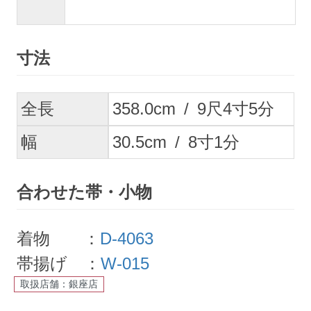
寸法
全長
358.0
cm
/
9
尺
4
寸
5
分
幅
30.5
cm
/
8
寸
1
分
合わせた帯・小物
着物 ：
D-4063
帯揚げ ：
W-015
取扱店舗：銀座店