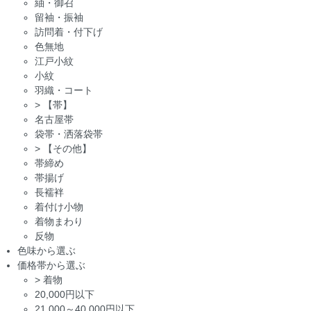
紬・御召
留袖・振袖
訪問着・付下げ
色無地
江戸小紋
小紋
羽織・コート
>
【帯】
名古屋帯
袋帯・洒落袋帯
>
【その他】
帯締め
帯揚げ
長襦袢
着付け小物
着物まわり
反物
色味から選ぶ
価格帯から選ぶ
>
着物
20,000円以下
21,000～40,000円以下