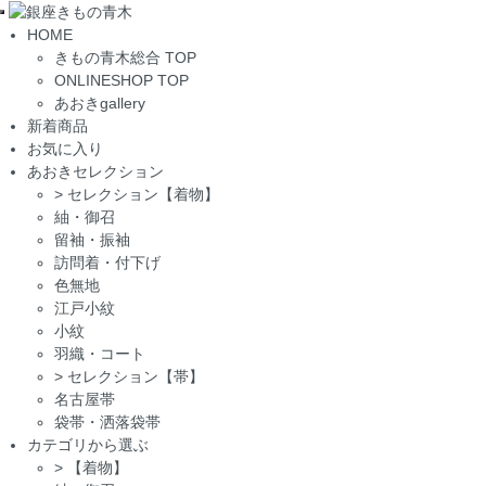
Toggle
HOME
navigation
きもの青木総合 TOP
ONLINESHOP TOP
あおきgallery
新着商品
お気に入り
あおきセレクション
>
セレクション【着物】
紬・御召
留袖・振袖
訪問着・付下げ
色無地
江戸小紋
小紋
羽織・コート
>
セレクション【帯】
名古屋帯
袋帯・洒落袋帯
カテゴリから選ぶ
>
【着物】