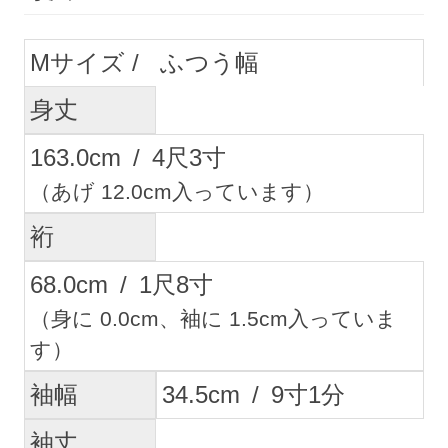
M
ふつう幅
身丈
163.0
cm
/
4
尺
3
寸
（あげ 12.0cm入っています）
裄
68.0
cm
/
1
尺
8
寸
（身に 0.0cm、袖に 1.5cm入っていま
す）
袖幅
34.5
cm
/
9
寸
1
分
袖丈