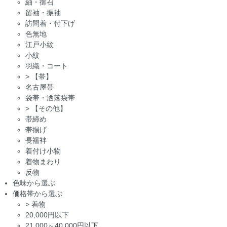
紬・御召
留袖・振袖
訪問着・付下げ
色無地
江戸小紋
小紋
羽織・コート
>
【帯】
名古屋帯
袋帯・洒落袋帯
>
【その他】
帯締め
帯揚げ
長襦袢
着付け小物
着物まわり
反物
色味から選ぶ
価格帯から選ぶ
>
着物
20,000円以下
21,000～40,000円以下