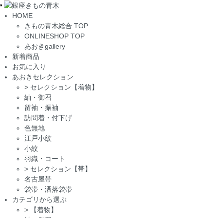
Toggle
HOME
navigation
きもの青木総合 TOP
ONLINESHOP TOP
あおきgallery
新着商品
お気に入り
あおきセレクション
>
セレクション【着物】
紬・御召
留袖・振袖
訪問着・付下げ
色無地
江戸小紋
小紋
羽織・コート
>
セレクション【帯】
名古屋帯
袋帯・洒落袋帯
カテゴリから選ぶ
>
【着物】