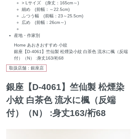
>
Lサイズ (身丈：165cm～)
細め (前幅：～22.5cm)
ふつう幅 (前幅：23～25.5cm)
広め (前幅：26cm～)
産地・作家別
Home
あおきおすすめ
小紋
銀座【D-4061】竺仙製 松煙染小紋 白茶色 流水に楓（反端
付）（N） :身丈163/裄68
取扱店舗：銀座店
銀座【D-4061】竺仙製 松煙染
小紋 白茶色 流水に楓（反端
付）（N） :身丈163/裄68