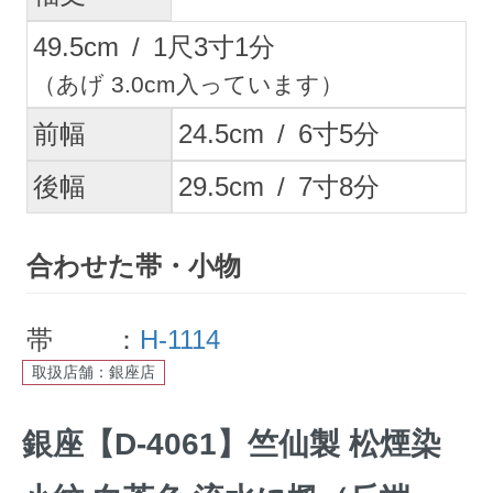
49.5
cm
/
1
尺
3
寸
1
分
（あげ 3.0cm入っています）
前幅
24.5
cm
/
6
寸
5
分
後幅
29.5
cm
/
7
寸
8
分
合わせた帯・小物
帯 ：
H-1114
取扱店舗：銀座店
銀座【D-4061】竺仙製 松煙染