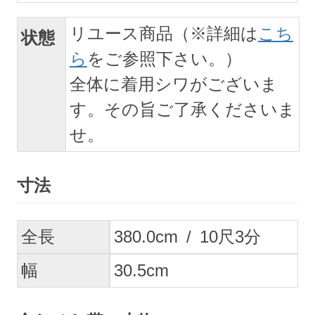
リユース商品（※詳細は
こち
状態
ら
をご参照下さい。）
全体に着用シワがございま
す。その旨ご了承くださいま
せ。
寸法
全長
380.0
cm
/
10
尺
3
分
幅
30.5
cm