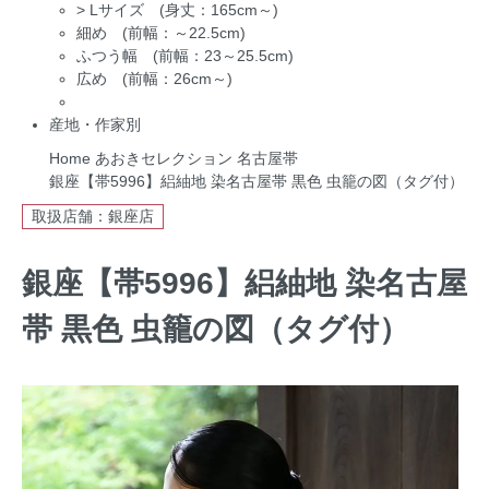
>
Lサイズ (身丈：165cm～)
細め (前幅：～22.5cm)
ふつう幅 (前幅：23～25.5cm)
広め (前幅：26cm～)
産地・作家別
Home
あおきセレクション
名古屋帯
銀座【帯5996】絽紬地 染名古屋帯 黒色 虫籠の図（タグ付）
取扱店舗：銀座店
銀座【帯5996】絽紬地 染名古屋
帯 黒色 虫籠の図（タグ付）