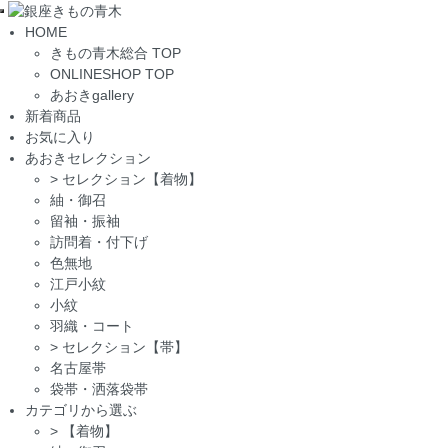
Toggle
HOME
navigation
きもの青木総合 TOP
ONLINESHOP TOP
あおきgallery
新着商品
お気に入り
あおきセレクション
>
セレクション【着物】
紬・御召
留袖・振袖
訪問着・付下げ
色無地
江戸小紋
小紋
羽織・コート
>
セレクション【帯】
名古屋帯
袋帯・洒落袋帯
カテゴリから選ぶ
>
【着物】