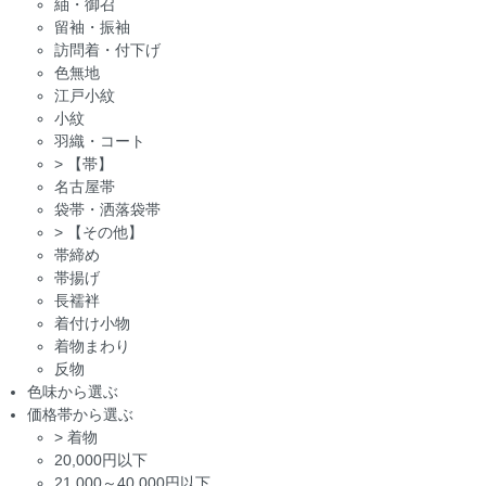
紬・御召
留袖・振袖
訪問着・付下げ
色無地
江戸小紋
小紋
羽織・コート
>
【帯】
名古屋帯
袋帯・洒落袋帯
>
【その他】
帯締め
帯揚げ
長襦袢
着付け小物
着物まわり
反物
色味から選ぶ
価格帯から選ぶ
>
着物
20,000円以下
21,000～40,000円以下