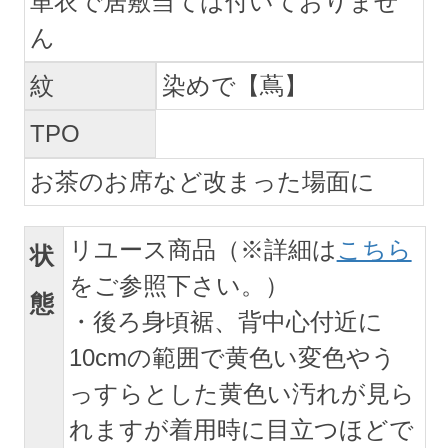
単衣で居敷当ては付いておりませ
ん
紋
染めで【蔦】
TPO
お茶のお席など改まった場面に
リユース商品（※詳細は
こちら
状
をご参照下さい。）
態
・後ろ身頃裾、背中心付近に
10cmの範囲で黄色い変色やう
っすらとした黄色い汚れが見ら
れますが着用時に目立つほどで