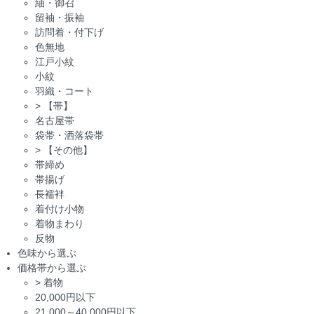
紬・御召
留袖・振袖
訪問着・付下げ
色無地
江戸小紋
小紋
羽織・コート
>
【帯】
名古屋帯
袋帯・洒落袋帯
>
【その他】
帯締め
帯揚げ
長襦袢
着付け小物
着物まわり
反物
色味から選ぶ
価格帯から選ぶ
>
着物
20,000円以下
21,000～40,000円以下