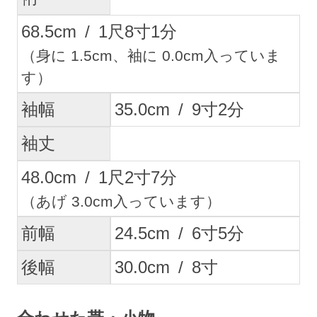
68.5
cm
/
1
尺
8
寸
1
分
（身に 1.5cm、袖に 0.0cm入っていま
す）
袖幅
35.0
cm
/
9
寸
2
分
袖丈
48.0
cm
/
1
尺
2
寸
7
分
（あげ 3.0cm入っています）
前幅
24.5
cm
/
6
寸
5
分
後幅
30.0
cm
/
8
寸