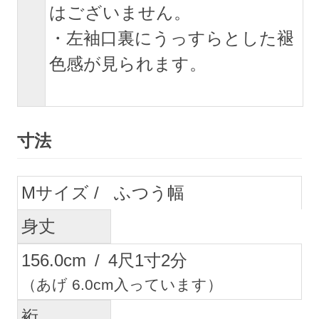
はございません。
・左袖口裏にうっすらとした褪
色感が見られます。
寸法
M
ふつう幅
身丈
156.0
cm
/
4
尺
1
寸
2
分
（あげ 6.0cm入っています）
裄