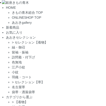
Toggle
HOME
navigation
きもの青木総合 TOP
ONLINESHOP TOP
あおきgallery
新着商品
お気に入り
あおきセレクション
>
セレクション【着物】
紬・御召
留袖・振袖
訪問着・付下げ
色無地
江戸小紋
小紋
羽織・コート
>
セレクション【帯】
名古屋帯
袋帯・洒落袋帯
カテゴリから選ぶ
>
【着物】