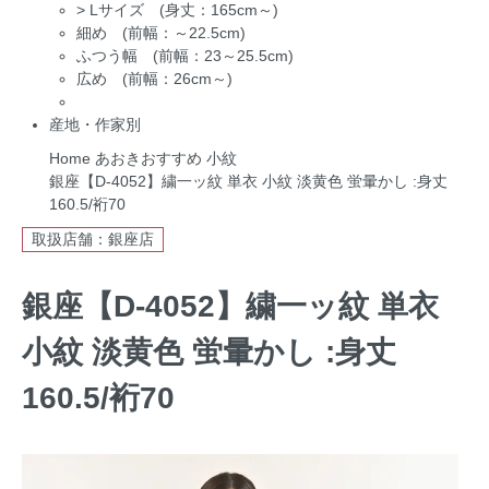
>
Lサイズ (身丈：165cm～)
細め (前幅：～22.5cm)
ふつう幅 (前幅：23～25.5cm)
広め (前幅：26cm～)
産地・作家別
Home
あおきおすすめ
小紋
銀座【D-4052】繍一ッ紋 単衣 小紋 淡黄色 蛍暈かし :身丈
160.5/裄70
取扱店舗：銀座店
銀座【D-4052】繍一ッ紋 単衣
小紋 淡黄色 蛍暈かし :身丈
160.5/裄70