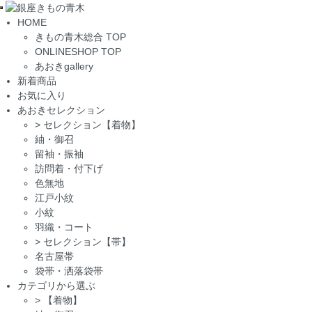
Toggle
HOME
navigation
きもの青木総合 TOP
ONLINESHOP TOP
あおきgallery
新着商品
お気に入り
あおきセレクション
>
セレクション【着物】
紬・御召
留袖・振袖
訪問着・付下げ
色無地
江戸小紋
小紋
羽織・コート
>
セレクション【帯】
名古屋帯
袋帯・洒落袋帯
カテゴリから選ぶ
>
【着物】