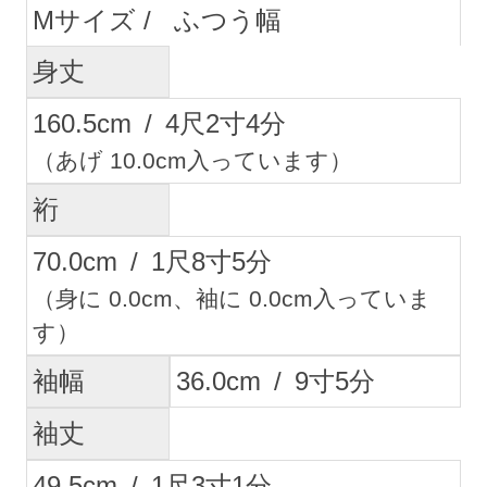
M
ふつう幅
身丈
160.5
cm
/
4
尺
2
寸
4
分
（あげ 10.0cm入っています）
裄
70.0
cm
/
1
尺
8
寸
5
分
（身に 0.0cm、袖に 0.0cm入っていま
す）
袖幅
36.0
cm
/
9
寸
5
分
袖丈
49.5
cm
/
1
尺
3
寸
1
分