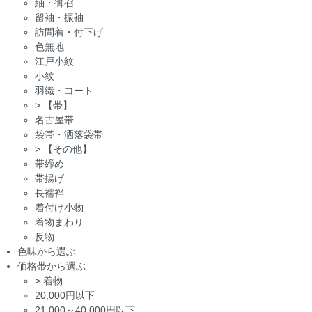
紬・御召
留袖・振袖
訪問着・付下げ
色無地
江戸小紋
小紋
羽織・コート
>
【帯】
名古屋帯
袋帯・洒落袋帯
>
【その他】
帯締め
帯揚げ
長襦袢
着付け小物
着物まわり
反物
色味から選ぶ
価格帯から選ぶ
>
着物
20,000円以下
21,000～40,000円以下