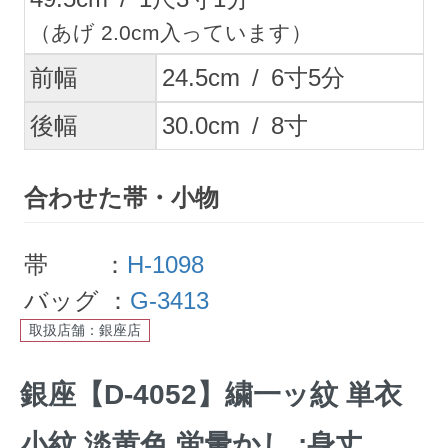
（あげ 2.0cm入っています）
前幅
24.5
cm
/
6
寸
5
分
後幅
30.0
cm
/
8
寸
合わせた帯・小物
帯 ：
H-1098
バッグ ：
G-3413
取扱店舗：銀座店
銀座【D-4052】繍一ッ紋 単衣
小紋 淡黄色 蛍暈かし :身丈