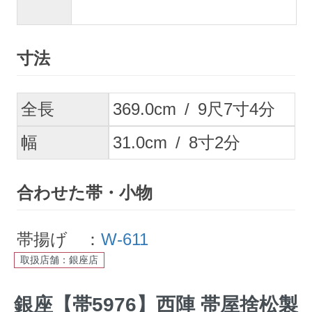
寸法
全長
369.0
cm
/
9
尺
7
寸
4
分
幅
31.0
cm
/
8
寸
2
分
合わせた帯・小物
帯揚げ ：
W-611
取扱店舗：銀座店
銀座【帯5976】西陣 帯屋捨松製