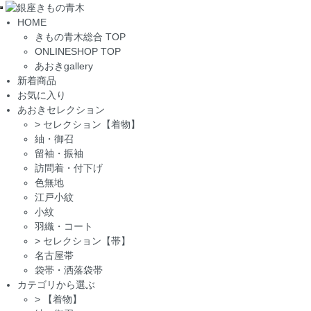
Toggle
HOME
navigation
きもの青木総合 TOP
ONLINESHOP TOP
あおきgallery
新着商品
お気に入り
あおきセレクション
>
セレクション【着物】
紬・御召
留袖・振袖
訪問着・付下げ
色無地
江戸小紋
小紋
羽織・コート
>
セレクション【帯】
名古屋帯
袋帯・洒落袋帯
カテゴリから選ぶ
>
【着物】