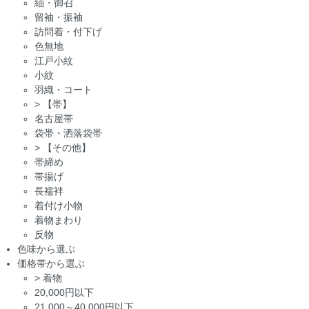
紬・御召
留袖・振袖
訪問着・付下げ
色無地
江戸小紋
小紋
羽織・コート
>
【帯】
名古屋帯
袋帯・洒落袋帯
>
【その他】
帯締め
帯揚げ
長襦袢
着付け小物
着物まわり
反物
色味から選ぶ
価格帯から選ぶ
>
着物
20,000円以下
21,000～40,000円以下