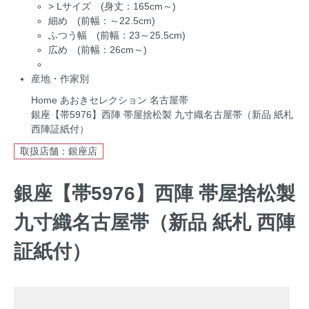
>
Lサイズ (身丈：165cm～)
細め (前幅：～22.5cm)
ふつう幅 (前幅：23～25.5cm)
広め (前幅：26cm～)
産地・作家別
Home
あおきセレクション
名古屋帯
銀座【帯5976】西陣 帯屋捨松製 九寸織名古屋帯（新品 紙札
西陣証紙付）
取扱店舗：銀座店
銀座【帯5976】西陣 帯屋捨松製
九寸織名古屋帯（新品 紙札 西陣
証紙付）