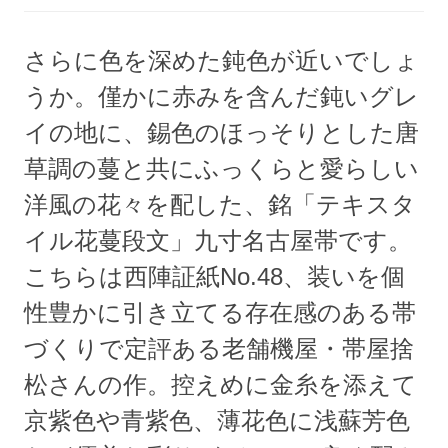
さらに色を深めた鈍色が近いでしょ
うか。僅かに赤みを含んだ鈍いグレ
イの地に、錫色のほっそりとした唐
草調の蔓と共にふっくらと愛らしい
洋風の花々を配した、銘「テキスタ
イル花蔓段文」九寸名古屋帯です。
こちらは西陣証紙No.48、装いを個
性豊かに引き立てる存在感のある帯
づくりで定評ある老舗機屋・帯屋捨
松さんの作。控えめに金糸を添えて
京紫色や青紫色、薄花色に浅蘇芳色