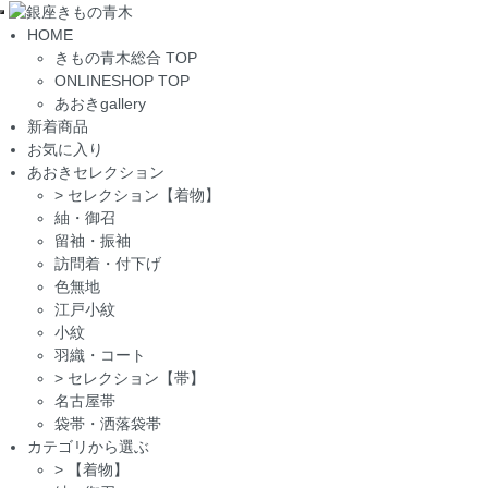
Toggle
HOME
navigation
きもの青木総合 TOP
ONLINESHOP TOP
あおきgallery
新着商品
お気に入り
あおきセレクション
>
セレクション【着物】
紬・御召
留袖・振袖
訪問着・付下げ
色無地
江戸小紋
小紋
羽織・コート
>
セレクション【帯】
名古屋帯
袋帯・洒落袋帯
カテゴリから選ぶ
>
【着物】