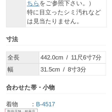
ちら
をご参照下さい。）
特に目立ったシミ汚れなど
は見当たりません。
寸法
全長
442.0
cm
/
11
尺
6
寸
7
分
幅
31.5
cm
/
8
寸
3
分
合わせた帯・小物
着物 ：
B-4517
取扱店舗：銀座店