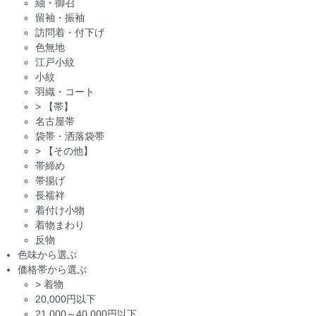
紬・御召
留袖・振袖
訪問着・付下げ
色無地
江戸小紋
小紋
羽織・コート
>
【帯】
名古屋帯
袋帯・洒落袋帯
>
【その他】
帯締め
帯揚げ
長襦袢
着付け小物
着物まわり
反物
色味から選ぶ
価格帯から選ぶ
>
着物
20,000円以下
21,000～40,000円以下