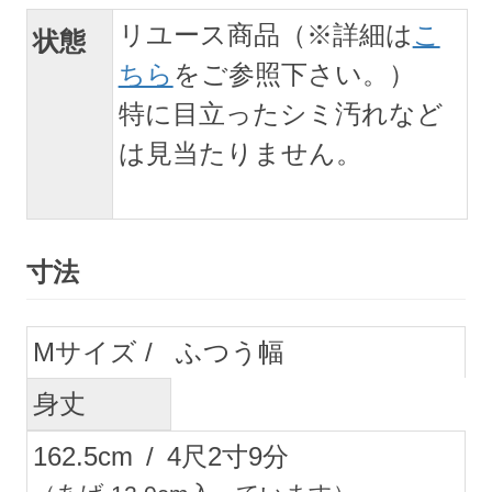
リユース商品（※詳細は
こ
状態
ちら
をご参照下さい。）
特に目立ったシミ汚れなど
は見当たりません。
寸法
M
ふつう幅
身丈
162.5
cm
/
4
尺
2
寸
9
分