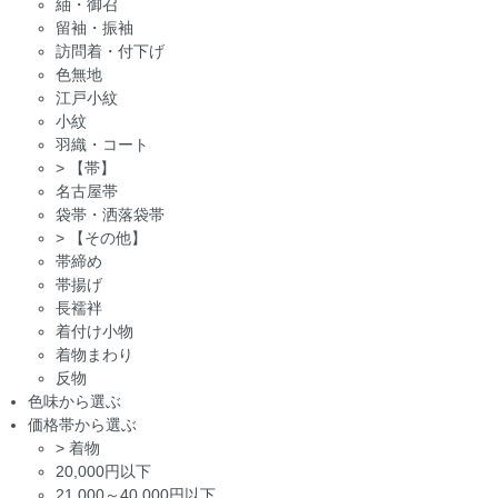
紬・御召
留袖・振袖
訪問着・付下げ
色無地
江戸小紋
小紋
羽織・コート
>
【帯】
名古屋帯
袋帯・洒落袋帯
>
【その他】
帯締め
帯揚げ
長襦袢
着付け小物
着物まわり
反物
色味から選ぶ
価格帯から選ぶ
>
着物
20,000円以下
21,000～40,000円以下