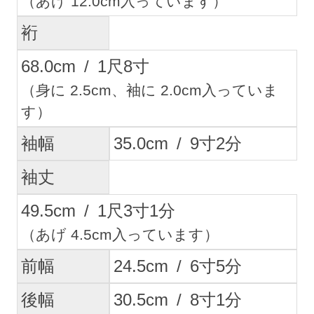
（あげ 12.0cm入っています）
裄
68.0
cm
/
1
尺
8
寸
（身に 2.5cm、袖に 2.0cm入っていま
す）
袖幅
35.0
cm
/
9
寸
2
分
袖丈
49.5
cm
/
1
尺
3
寸
1
分
（あげ 4.5cm入っています）
前幅
24.5
cm
/
6
寸
5
分
後幅
30.5
cm
/
8
寸
1
分