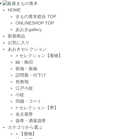
Toggle
HOME
navigation
きもの青木総合 TOP
ONLINESHOP TOP
あおきgallery
新着商品
お気に入り
あおきセレクション
>
セレクション【着物】
紬・御召
留袖・振袖
訪問着・付下げ
色無地
江戸小紋
小紋
羽織・コート
>
セレクション【帯】
名古屋帯
袋帯・洒落袋帯
カテゴリから選ぶ
>
【着物】