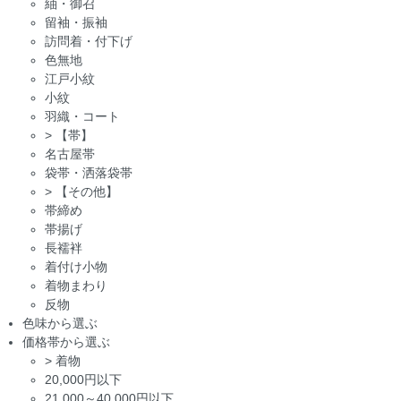
紬・御召
留袖・振袖
訪問着・付下げ
色無地
江戸小紋
小紋
羽織・コート
>
【帯】
名古屋帯
袋帯・洒落袋帯
>
【その他】
帯締め
帯揚げ
長襦袢
着付け小物
着物まわり
反物
色味から選ぶ
価格帯から選ぶ
>
着物
20,000円以下
21,000～40,000円以下