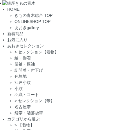
Toggle
HOME
navigation
きもの青木総合 TOP
ONLINESHOP TOP
あおきgallery
新着商品
お気に入り
あおきセレクション
>
セレクション【着物】
紬・御召
留袖・振袖
訪問着・付下げ
色無地
江戸小紋
小紋
羽織・コート
>
セレクション【帯】
名古屋帯
袋帯・洒落袋帯
カテゴリから選ぶ
>
【着物】