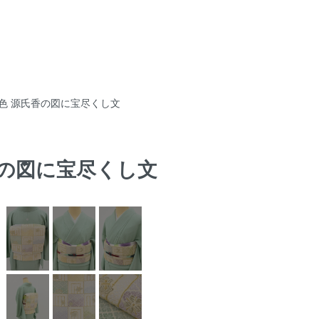
 練色 源氏香の図に宝尽くし文
氏香の図に宝尽くし文