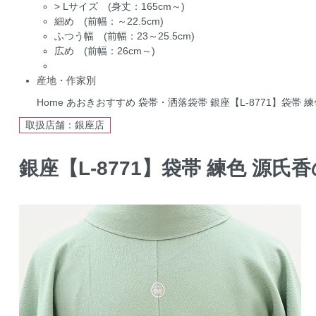
>
Lサイズ (身丈：165cm～)
細め (前幅：～22.5cm)
ふつう幅 (前幅：23～25.5cm)
広め (前幅：26cm～)
産地・作家別
Home
あおきおすすめ
袋帯・洒落袋帯
銀座【L-8771】袋帯
取扱店舗：銀座店
銀座【L-8771】袋帯 練色 源