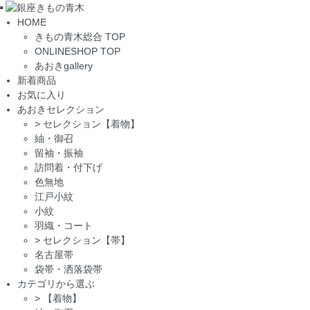
Toggle
HOME
navigation
きもの青木総合 TOP
ONLINESHOP TOP
あおきgallery
新着商品
お気に入り
あおきセレクション
>
セレクション【着物】
紬・御召
留袖・振袖
訪問着・付下げ
色無地
江戸小紋
小紋
羽織・コート
>
セレクション【帯】
名古屋帯
袋帯・洒落袋帯
カテゴリから選ぶ
>
【着物】