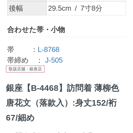
後幅
29.5
cm
/
7
寸
8
分
合わせた帯・小物
帯 ：
L-8768
帯締め ：
J-505
取扱店舗：銀座店
銀座【B-4468】訪問着 薄柳色
唐花文（落款入）:身丈152/裄
67/細め