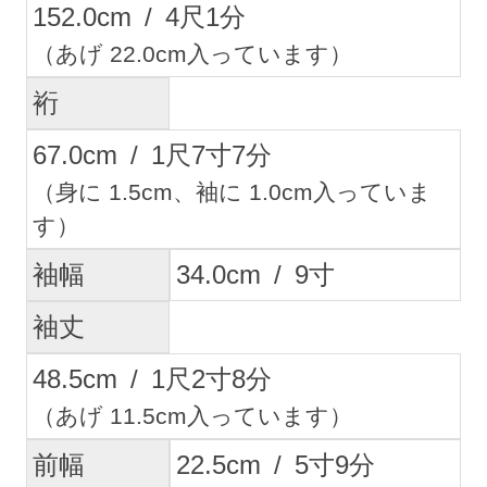
152.0
cm
/
4
尺
1
分
（あげ 22.0cm入っています）
裄
67.0
cm
/
1
尺
7
寸
7
分
（身に 1.5cm、袖に 1.0cm入っていま
す）
袖幅
34.0
cm
/
9
寸
袖丈
48.5
cm
/
1
尺
2
寸
8
分
（あげ 11.5cm入っています）
前幅
22.5
cm
/
5
寸
9
分