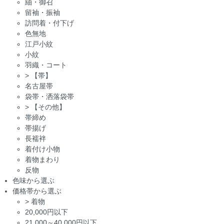
紬・御召
留袖・振袖
訪問着・付下げ
色無地
江戸小紋
小紋
羽織・コート
>
【帯】
名古屋帯
袋帯・洒落袋帯
>
【その他】
帯締め
帯揚げ
長襦袢
着付け小物
着物まわり
反物
色味から選ぶ
価格帯から選ぶ
>
着物
20,000円以下
21,000～40,000円以下