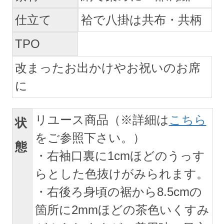
仕立て
袷で八掛は共布・共柄
TPO
改まったお出かけやお祝いのお席
に
リユース商品（※詳細は
こちら
状
をご参照下さい。）
態
・右袖口裏に1cmほどのうっす
らとした色抜けがみられます。
・右後ろ身頃の裾から8.5cmの
箇所に2mmほどの茶色いくすみ