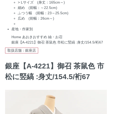
>
Lサイズ (身丈：165cm～)
細め (前幅：～22.5cm)
ふつう幅 (前幅：23～25.5cm)
広め (前幅：26cm～)
産地・作家別
Home
あおきおすすめ
紬・お召
銀座【A-4221】御召 茶鼠色 市松に竪縞 :身丈/154.5/裄67
取扱店舗：銀座店
銀座【A-4221】御召 茶鼠色 市
松に竪縞 :身丈/154.5/裄67