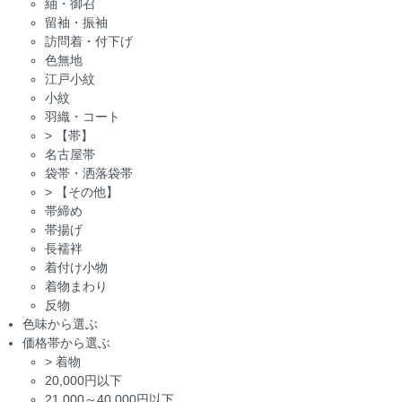
紬・御召
留袖・振袖
訪問着・付下げ
色無地
江戸小紋
小紋
羽織・コート
>
【帯】
名古屋帯
袋帯・洒落袋帯
>
【その他】
帯締め
帯揚げ
長襦袢
着付け小物
着物まわり
反物
色味から選ぶ
価格帯から選ぶ
>
着物
20,000円以下
21,000～40,000円以下