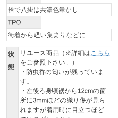
袷で八掛は共濃色暈かし
TPO
街着から軽い集まりなどに
リユース商品（※詳細は
こちら
状
をご参照下さい。）
態
・防虫香の匂いが残っていま
す。
・左後ろ身頃裾から12cmの箇
所に3mmほどの織り傷が見ら
れますが着用時に目立つほど