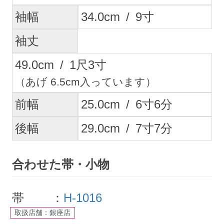
袖幅
34.0
cm
/
9
寸
袖丈
49.0
cm
/
1
尺
3
寸
（あげ 6.5cm入っています）
前幅
25.0
cm
/
6
寸
6
分
後幅
29.0
cm
/
7
寸
7
分
合わせた帯・小物
帯 ：
H-1016
取扱店舗：銀座店