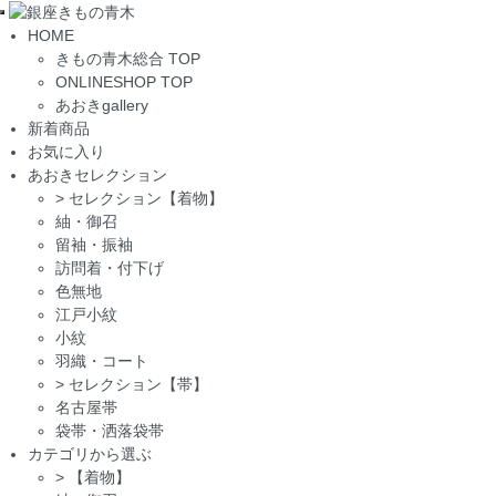
Toggle
HOME
navigation
きもの青木総合 TOP
ONLINESHOP TOP
あおきgallery
新着商品
お気に入り
あおきセレクション
>
セレクション【着物】
紬・御召
留袖・振袖
訪問着・付下げ
色無地
江戸小紋
小紋
羽織・コート
>
セレクション【帯】
名古屋帯
袋帯・洒落袋帯
カテゴリから選ぶ
>
【着物】