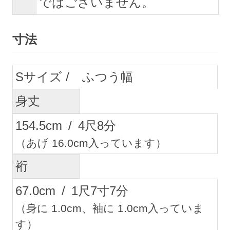
ではございません。
寸法
S
ふつう幅
身丈
154.5
cm
/
4
尺
8
分
（あげ 16.0cm入っています）
裄
67.0
cm
/
1
尺
7
寸
7
分
（身に 1.0cm、袖に 1.0cm入っていま
す）