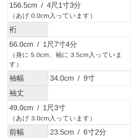
156.5
cm
/
4
尺
1
寸
3
分
（あげ 0.0cm入っています）
裄
66.0
cm
/
1
尺
7
寸
4
分
（身に 5.0cm、袖に 3.5cm入っていま
す）
袖幅
34.0
cm
/
9
寸
袖丈
49.0
cm
/
1
尺
3
寸
（あげ 3.0cm入っています）
前幅
23.5
cm
/
6
寸
2
分