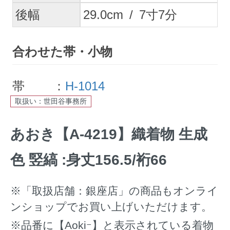
後幅
29.0
cm
/
7
寸
7
分
合わせた帯・小物
帯 ：
H-1014
取扱い：世田谷事務所
あおき【A-4219】織着物 生成
色 竪縞 :身丈156.5/裄66
※「取扱店舗：銀座店」の商品もオンライ
ンショップでお買い上げいただけます。
※品番に【Aokiｰ】と表示されている着物