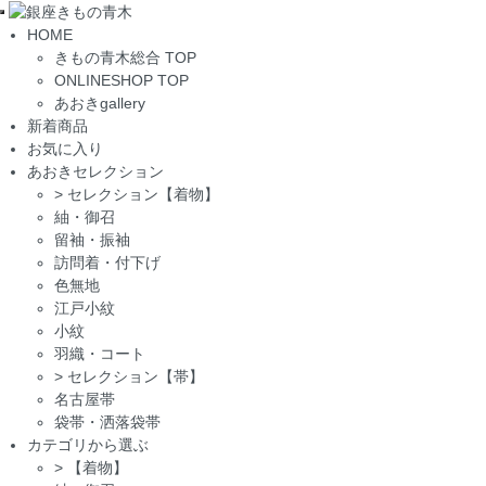
Toggle
HOME
navigation
きもの青木総合 TOP
ONLINESHOP TOP
あおきgallery
新着商品
お気に入り
あおきセレクション
>
セレクション【着物】
紬・御召
留袖・振袖
訪問着・付下げ
色無地
江戸小紋
小紋
羽織・コート
>
セレクション【帯】
名古屋帯
袋帯・洒落袋帯
カテゴリから選ぶ
>
【着物】