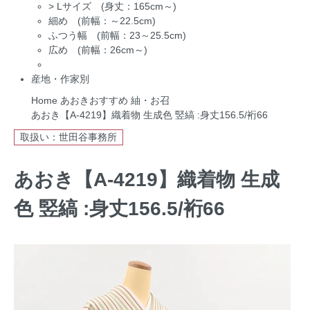
>
Lサイズ (身丈：165cm～)
細め (前幅：～22.5cm)
ふつう幅 (前幅：23～25.5cm)
広め (前幅：26cm～)
産地・作家別
Home
あおきおすすめ
紬・お召
あおき【A-4219】織着物 生成色 竪縞 :身丈156.5/裄66
取扱い：世田谷事務所
あおき【A-4219】織着物 生成
色 竪縞 :身丈156.5/裄66