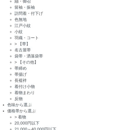
紬・御召
留袖・振袖
訪問着・付下げ
色無地
江戸小紋
小紋
羽織・コート
>
【帯】
名古屋帯
袋帯・洒落袋帯
>
【その他】
帯締め
帯揚げ
長襦袢
着付け小物
着物まわり
反物
色味から選ぶ
価格帯から選ぶ
>
着物
20,000円以下
21,000～40,000円以下