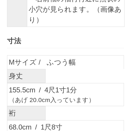
小穴が見られます。（画像あ
り）
寸法
M
ふつう幅
身丈
155.5
cm
/
4
尺
1
寸
1
分
（あげ 20.0cm入っています）
裄
68.0
cm
/
1
尺
8
寸