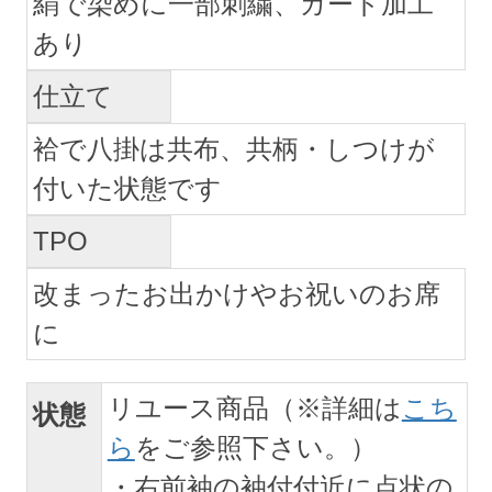
絹で染めに一部刺繍、ガード加工
あり
仕立て
袷で八掛は共布、共柄・しつけが
付いた状態です
TPO
改まったお出かけやお祝いのお席
に
リユース商品（※詳細は
こち
状態
ら
をご参照下さい。）
・右前袖の袖付付近に点状の