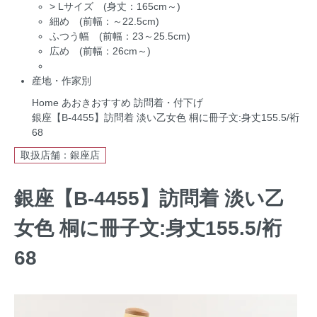
>
Lサイズ (身丈：165cm～)
細め (前幅：～22.5cm)
ふつう幅 (前幅：23～25.5cm)
広め (前幅：26cm～)
産地・作家別
Home
あおきおすすめ
訪問着・付下げ
銀座【B-4455】訪問着 淡い乙女色 桐に冊子文:身丈155.5/裄
68
取扱店舗：銀座店
銀座【B-4455】訪問着 淡い乙
女色 桐に冊子文:身丈155.5/裄
68