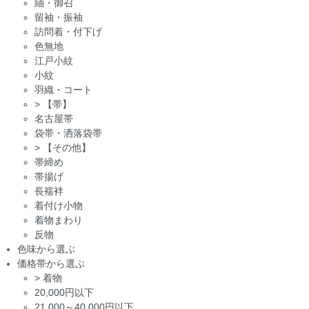
紬・御召
留袖・振袖
訪問着・付下げ
色無地
江戸小紋
小紋
羽織・コート
>
【帯】
名古屋帯
袋帯・洒落袋帯
>
【その他】
帯締め
帯揚げ
長襦袢
着付け小物
着物まわり
反物
色味から選ぶ
価格帯から選ぶ
>
着物
20,000円以下
21,000～40,000円以下