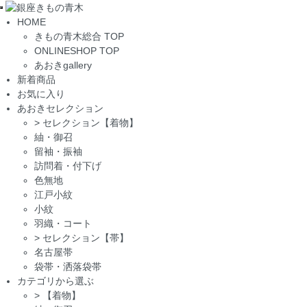
Toggle
HOME
navigation
きもの青木総合 TOP
ONLINESHOP TOP
あおきgallery
新着商品
お気に入り
あおきセレクション
>
セレクション【着物】
紬・御召
留袖・振袖
訪問着・付下げ
色無地
江戸小紋
小紋
羽織・コート
>
セレクション【帯】
名古屋帯
袋帯・洒落袋帯
カテゴリから選ぶ
>
【着物】