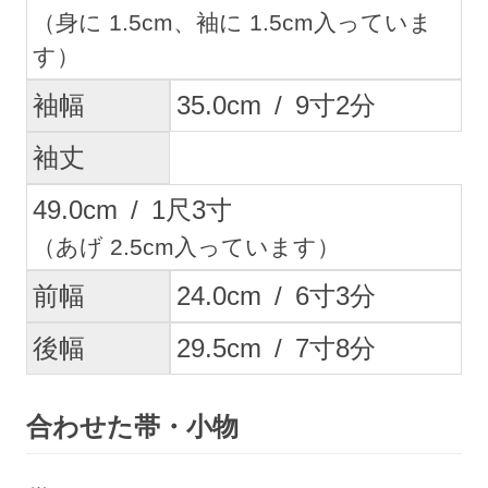
（身に 1.5cm、袖に 1.5cm入っていま
す）
袖幅
35.0
cm
/
9
寸
2
分
袖丈
49.0
cm
/
1
尺
3
寸
（あげ 2.5cm入っています）
前幅
24.0
cm
/
6
寸
3
分
後幅
29.5
cm
/
7
寸
8
分
合わせた帯・小物