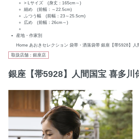
>
Lサイズ (身丈：165cm～)
細め (前幅：～22.5cm)
ふつう幅 (前幅：23～25.5cm)
広め (前幅：26cm～)
産地・作家別
Home
あおきセレクション
袋帯・洒落袋帯
銀座【帯5928】人
取扱店舗：銀座店
銀座【帯5928】人間国宝 喜多川