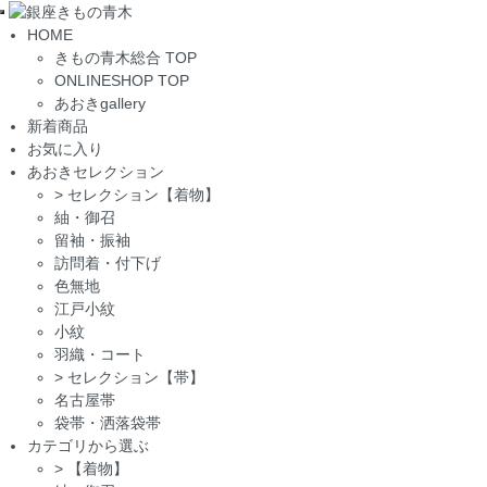
Toggle
HOME
navigation
きもの青木総合 TOP
ONLINESHOP TOP
あおきgallery
新着商品
お気に入り
あおきセレクション
>
セレクション【着物】
紬・御召
留袖・振袖
訪問着・付下げ
色無地
江戸小紋
小紋
羽織・コート
>
セレクション【帯】
名古屋帯
袋帯・洒落袋帯
カテゴリから選ぶ
>
【着物】