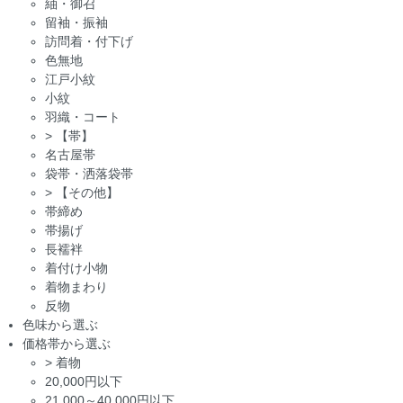
紬・御召
留袖・振袖
訪問着・付下げ
色無地
江戸小紋
小紋
羽織・コート
>
【帯】
名古屋帯
袋帯・洒落袋帯
>
【その他】
帯締め
帯揚げ
長襦袢
着付け小物
着物まわり
反物
色味から選ぶ
価格帯から選ぶ
>
着物
20,000円以下
21,000～40,000円以下