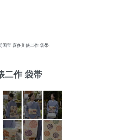
間国宝 喜多川俵二作 袋帯
俵二作 袋帯