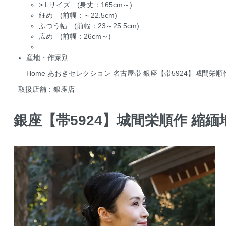
>
Lサイズ (身丈：165cm～)
細め (前幅：～22.5cm)
ふつう幅 (前幅：23～25.5cm)
広め (前幅：26cm～)
産地・作家別
Home
あおきセレクション
名古屋帯
銀座【帯5924】城間栄順
取扱店舗：銀座店
銀座【帯5924】城間栄順作 縮