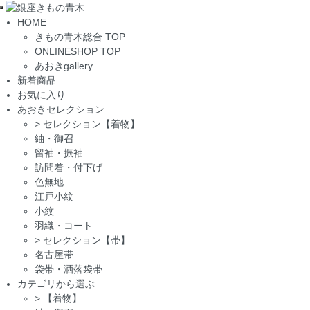
Toggle
HOME
navigation
きもの青木総合 TOP
ONLINESHOP TOP
あおきgallery
新着商品
お気に入り
あおきセレクション
>
セレクション【着物】
紬・御召
留袖・振袖
訪問着・付下げ
色無地
江戸小紋
小紋
羽織・コート
>
セレクション【帯】
名古屋帯
袋帯・洒落袋帯
カテゴリから選ぶ
>
【着物】