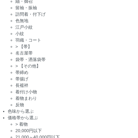
紬・御召
留袖・振袖
訪問着・付下げ
色無地
江戸小紋
小紋
羽織・コート
>
【帯】
名古屋帯
袋帯・洒落袋帯
>
【その他】
帯締め
帯揚げ
長襦袢
着付け小物
着物まわり
反物
色味から選ぶ
価格帯から選ぶ
>
着物
20,000円以下
21,000～40,000円以下