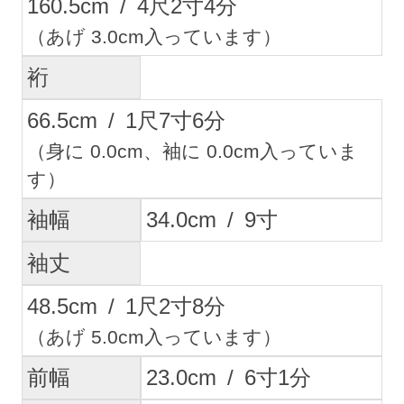
160.5
cm
/
4
尺
2
寸
4
分
（あげ 3.0cm入っています）
裄
66.5
cm
/
1
尺
7
寸
6
分
（身に 0.0cm、袖に 0.0cm入っていま
す）
袖幅
34.0
cm
/
9
寸
袖丈
48.5
cm
/
1
尺
2
寸
8
分
（あげ 5.0cm入っています）
前幅
23.0
cm
/
6
寸
1
分