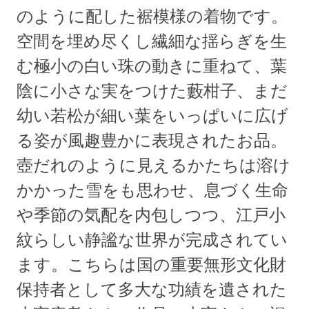
のように配した裾模様の着物です。
空間を埋め尽くし繊細な揺らぎを生
む極小の白い珠の動きに重ねて、葉
陰に小さな実をつけた藪柑子、まだ
幼い若松が細い葉をいっぱいに広げ
る姿が風趣豊かに表現されたお品。
壺だれのように見えるかたちは溶け
かかった雪をも思わせ、息づく生命
や季節の気配を内包しつつ、江戸小
紋らしい静謐な世界が完成されてい
ます。こちらは国の重要無形文化財
保持者として多大な功績を遺された