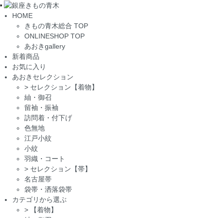
Toggle
HOME
navigation
きもの青木総合 TOP
ONLINESHOP TOP
あおきgallery
新着商品
お気に入り
あおきセレクション
>
セレクション【着物】
紬・御召
留袖・振袖
訪問着・付下げ
色無地
江戸小紋
小紋
羽織・コート
>
セレクション【帯】
名古屋帯
袋帯・洒落袋帯
カテゴリから選ぶ
>
【着物】