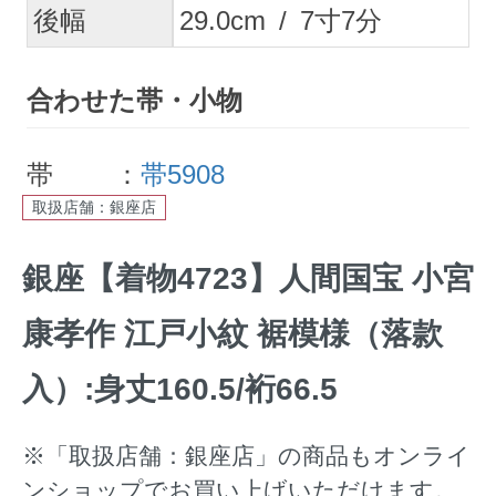
後幅
29.0
cm
/
7
寸
7
分
合わせた帯・小物
帯 ：
帯5908
取扱店舗：銀座店
銀座【着物4723】人間国宝 小宮
康孝作 江戸小紋 裾模様（落款
入）:身丈160.5/裄66.5
※「取扱店舗：銀座店」の商品もオンライ
ンショップでお買い上げいただけます。