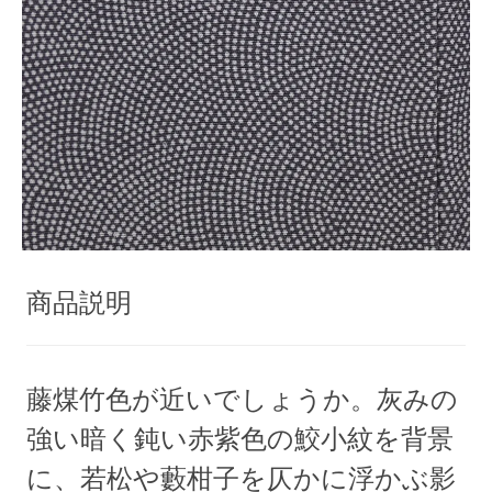
商品説明
藤煤竹色が近いでしょうか。灰みの
強い暗く鈍い赤紫色の鮫小紋を背景
に、若松や藪柑子を仄かに浮かぶ影