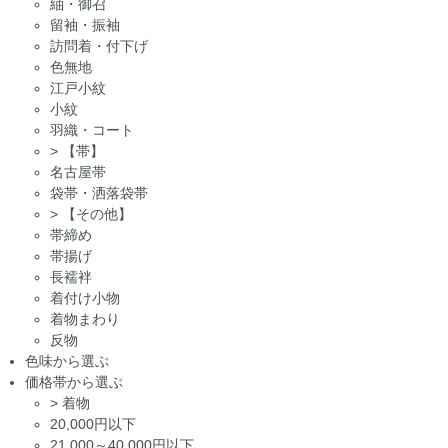
紬・御召
留袖・振袖
訪問着・付下げ
色無地
江戸小紋
小紋
羽織・コート
>
【帯】
名古屋帯
袋帯・洒落袋帯
>
【その他】
帯締め
帯揚げ
長襦袢
着付け小物
着物まわり
反物
色味から選ぶ
価格帯から選ぶ
>
着物
20,000円以下
21,000～40,000円以下