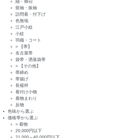
紬・御召
留袖・振袖
訪問着・付下げ
色無地
江戸小紋
小紋
羽織・コート
>
【帯】
名古屋帯
袋帯・洒落袋帯
>
【その他】
帯締め
帯揚げ
長襦袢
着付け小物
着物まわり
反物
色味から選ぶ
価格帯から選ぶ
>
着物
20,000円以下
21,000～40,000円以下