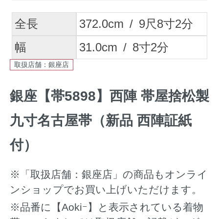
全長
372.0
cm
/
9
尺
8
寸
2
分
幅
31.0
cm
/
8
寸
2
分
取扱店舗：銀座店
銀座【帯5898】西陣 帯屋捨松製
九寸名古屋帯（新品 西陣証紙
付）
※「取扱店舗：銀座店」の商品もオンライ
ンショップでお買い上げいただけます。
※品番に【Aokiｰ】と表示されている着物