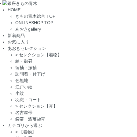
Toggle
HOME
navigation
きもの青木総合 TOP
ONLINESHOP TOP
あおきgallery
新着商品
お気に入り
あおきセレクション
>
セレクション【着物】
紬・御召
留袖・振袖
訪問着・付下げ
色無地
江戸小紋
小紋
羽織・コート
>
セレクション【帯】
名古屋帯
袋帯・洒落袋帯
カテゴリから選ぶ
>
【着物】