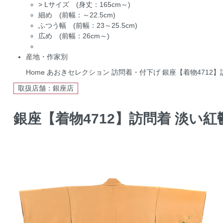
>
Lサイズ (身丈：165cm～)
細め (前幅：～22.5cm)
ふつう幅 (前幅：23～25.5cm)
広め (前幅：26cm～)
産地・作家別
Home
あおきセレクション
訪問着・付下げ
銀座【着物4712】
取扱店舗：銀座店
銀座【着物4712】訪問着 淡い紅鬱