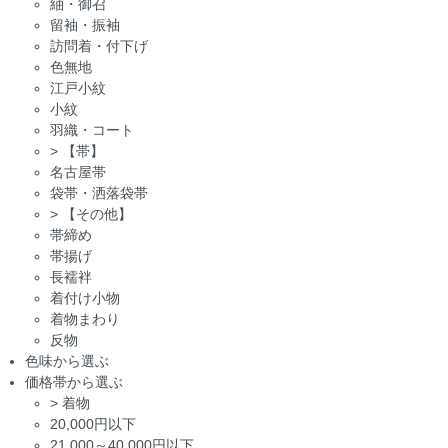
紬・御召
留袖・振袖
訪問着・付下げ
色無地
江戸小紋
小紋
羽織・コート
>
【帯】
名古屋帯
袋帯・洒落袋帯
>
【その他】
帯締め
帯揚げ
長襦袢
着付け小物
着物まわり
反物
色味から選ぶ
価格帯から選ぶ
>
着物
20,000円以下
21,000～40,000円以下