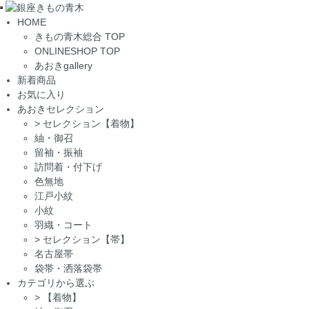
Toggle
HOME
navigation
きもの青木総合 TOP
ONLINESHOP TOP
あおきgallery
新着商品
お気に入り
あおきセレクション
>
セレクション【着物】
紬・御召
留袖・振袖
訪問着・付下げ
色無地
江戸小紋
小紋
羽織・コート
>
セレクション【帯】
名古屋帯
袋帯・洒落袋帯
カテゴリから選ぶ
>
【着物】