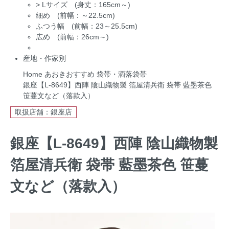
>
Lサイズ (身丈：165cm～)
細め (前幅：～22.5cm)
ふつう幅 (前幅：23～25.5cm)
広め (前幅：26cm～)
産地・作家別
Home
あおきおすすめ
袋帯・洒落袋帯
銀座【L-8649】西陣 陰山織物製 箔屋清兵衛 袋帯 藍墨茶色
笹蔓文など（落款入）
取扱店舗：銀座店
銀座【L-8649】西陣 陰山織物製
箔屋清兵衛 袋帯 藍墨茶色 笹蔓
文など（落款入）