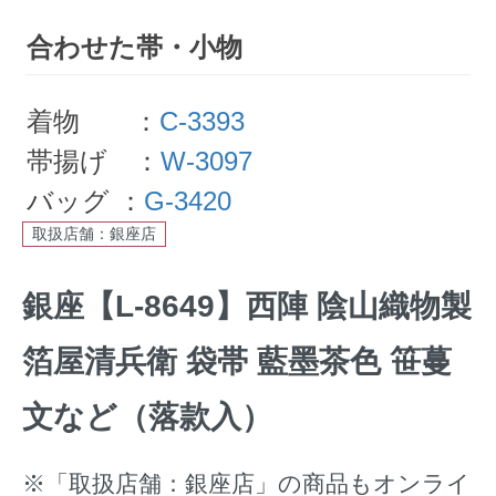
合わせた帯・小物
着物 ：
C-3393
帯揚げ ：
W-3097
バッグ ：
G-3420
取扱店舗：銀座店
銀座【L-8649】西陣 陰山織物製
箔屋清兵衛 袋帯 藍墨茶色 笹蔓
文など（落款入）
※「取扱店舗：銀座店」の商品もオンライ