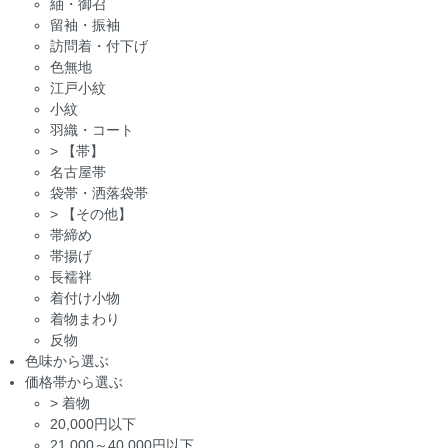
紬・御召
留袖・振袖
訪問着・付下げ
色無地
江戸小紋
小紋
羽織・コート
>
【帯】
名古屋帯
袋帯・洒落袋帯
>
【その他】
帯締め
帯揚げ
長襦袢
着付け小物
着物まわり
反物
色味から選ぶ
価格帯から選ぶ
>
着物
20,000円以下
21,000～40,000円以下