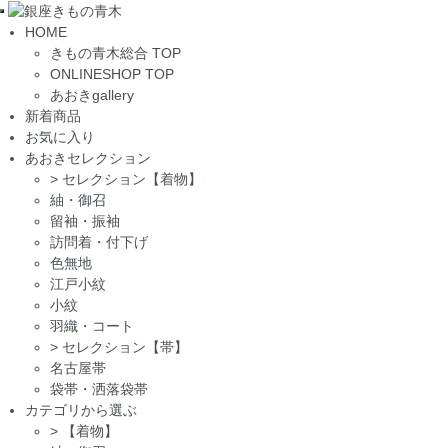
Toggle
HOME
navigation
きもの青木総合 TOP
ONLINESHOP TOP
あおきgallery
新着商品
お気に入り
あおきセレクション
>
セレクション【着物】
紬・御召
留袖・振袖
訪問着・付下げ
色無地
江戸小紋
小紋
羽織・コート
>
セレクション【帯】
名古屋帯
袋帯・洒落袋帯
カテゴリから選ぶ
>
【着物】