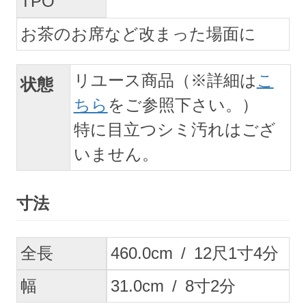
TPO
お茶のお席など改まった場面に
リユース商品（※詳細は
こ
状態
ちら
をご参照下さい。）
特に目立つシミ汚れはござ
いません。
寸法
全長
460.0
cm
/
12
尺
1
寸
4
分
幅
31.0
cm
/
8
寸
2
分