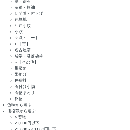
紬・御召
留袖・振袖
訪問着・付下げ
色無地
江戸小紋
小紋
羽織・コート
>
【帯】
名古屋帯
袋帯・洒落袋帯
>
【その他】
帯締め
帯揚げ
長襦袢
着付け小物
着物まわり
反物
色味から選ぶ
価格帯から選ぶ
>
着物
20,000円以下
21,000～40,000円以下