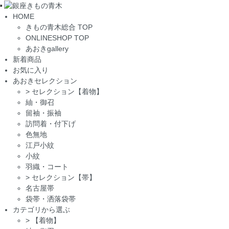
Toggle
HOME
navigation
きもの青木総合 TOP
ONLINESHOP TOP
あおきgallery
新着商品
お気に入り
あおきセレクション
>
セレクション【着物】
紬・御召
留袖・振袖
訪問着・付下げ
色無地
江戸小紋
小紋
羽織・コート
>
セレクション【帯】
名古屋帯
袋帯・洒落袋帯
カテゴリから選ぶ
>
【着物】