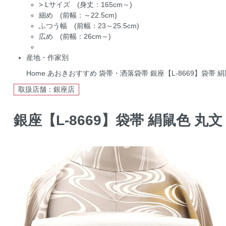
>
Lサイズ (身丈：165cm～)
細め (前幅：～22.5cm)
ふつう幅 (前幅：23～25.5cm)
広め (前幅：26cm～)
産地・作家別
Home
あおきおすすめ
袋帯・洒落袋帯
銀座【L-8669】袋帯 
取扱店舗：銀座店
銀座【L-8669】袋帯 絹鼠色 丸文