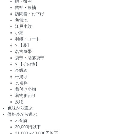
紬・御召
留袖・振袖
訪問着・付下げ
色無地
江戸小紋
小紋
羽織・コート
>
【帯】
名古屋帯
袋帯・洒落袋帯
>
【その他】
帯締め
帯揚げ
長襦袢
着付け小物
着物まわり
反物
色味から選ぶ
価格帯から選ぶ
>
着物
20,000円以下
21,000～40,000円以下