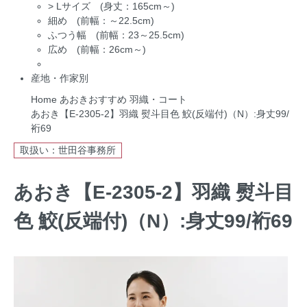
>
Lサイズ (身丈：165cm～)
細め (前幅：～22.5cm)
ふつう幅 (前幅：23～25.5cm)
広め (前幅：26cm～)
産地・作家別
Home
あおきおすすめ
羽織・コート
あおき【E-2305-2】羽織 熨斗目色 鮫(反端付)（N）:身丈99/
裄69
取扱い：世田谷事務所
あおき【E-2305-2】羽織 熨斗目
色 鮫(反端付)（N）:身丈99/裄69