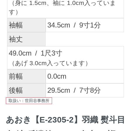
（身に 1.5cm、袖に 1.0cm入っていま
す）
袖幅
34.5
cm
/
9
寸
1
分
袖丈
49.0
cm
/
1
尺
3
寸
（あげ 3.0cm入っています）
前幅
0.0
cm
後幅
29.5
cm
/
7
寸
8
分
取扱い：世田谷事務所
あおき【E-2305-2】羽織 熨斗目