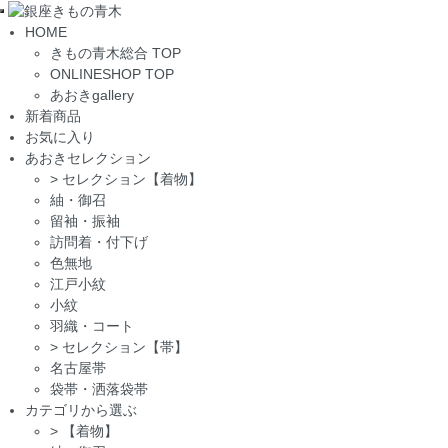
Toggle
HOME
navigation
きもの青木総合 TOP
ONLINESHOP TOP
あおきgallery
新着商品
お気に入り
あおきセレクション
>
セレクション【着物】
紬・御召
留袖・振袖
訪問着・付下げ
色無地
江戸小紋
小紋
羽織・コート
>
セレクション【帯】
名古屋帯
袋帯・洒落袋帯
カテゴリから選ぶ
>
【着物】