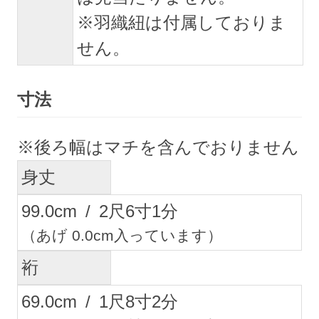
※羽織紐は付属しておりま
せん。
寸法
※後ろ幅はマチを含んでおりません
身丈
99.0
cm
/
2
尺
6
寸
1
分
（あげ 0.0cm入っています）
裄
69.0
cm
/
1
尺
8
寸
2
分