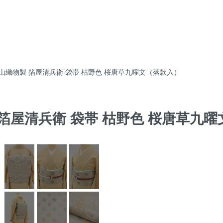
 陰山織物製 箔屋清兵衛 袋帯 枯野色 桜唐草九曜文（落款入）
製 箔屋清兵衛 袋帯 枯野色 桜唐草九