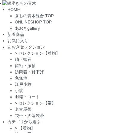
Toggle
HOME
navigation
きもの青木総合 TOP
ONLINESHOP TOP
あおきgallery
新着商品
お気に入り
あおきセレクション
>
セレクション【着物】
紬・御召
留袖・振袖
訪問着・付下げ
色無地
江戸小紋
小紋
羽織・コート
>
セレクション【帯】
名古屋帯
袋帯・洒落袋帯
カテゴリから選ぶ
>
【着物】