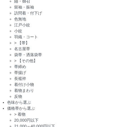
紬・御召
留袖・振袖
訪問着・付下げ
色無地
江戸小紋
小紋
羽織・コート
>
【帯】
名古屋帯
袋帯・洒落袋帯
>
【その他】
帯締め
帯揚げ
長襦袢
着付け小物
着物まわり
反物
色味から選ぶ
価格帯から選ぶ
>
着物
20,000円以下
21,000～40,000円以下