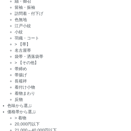
紬・御召
留袖・振袖
訪問着・付下げ
色無地
江戸小紋
小紋
羽織・コート
>
【帯】
名古屋帯
袋帯・洒落袋帯
>
【その他】
帯締め
帯揚げ
長襦袢
着付け小物
着物まわり
反物
色味から選ぶ
価格帯から選ぶ
>
着物
20,000円以下
21,000～40,000円以下