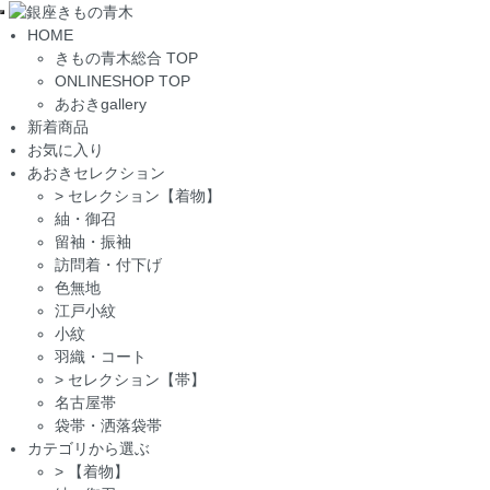
Toggle
HOME
navigation
きもの青木総合 TOP
ONLINESHOP TOP
あおきgallery
新着商品
お気に入り
あおきセレクション
>
セレクション【着物】
紬・御召
留袖・振袖
訪問着・付下げ
色無地
江戸小紋
小紋
羽織・コート
>
セレクション【帯】
名古屋帯
袋帯・洒落袋帯
カテゴリから選ぶ
>
【着物】