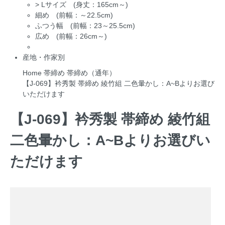
>
Lサイズ (身丈：165cm～)
細め (前幅：～22.5cm)
ふつう幅 (前幅：23～25.5cm)
広め (前幅：26cm～)
産地・作家別
Home
帯締め
帯締め（通年）
【J-069】衿秀製 帯締め 綾竹組 二色暈かし：A~Bよりお選び
いただけます
【J-069】衿秀製 帯締め 綾竹組
二色暈かし：A~Bよりお選びい
ただけます