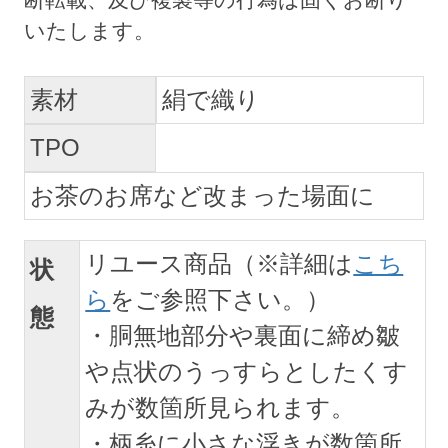
素材
絹で織り
TPO
お茶のお席など改まった場面に
リユース商品（※詳細は
こち
状
ら
をご参照下さい。）
態
・胴無地部分や裏面に締め皺
や点状のうっすらとしたくす
みが数箇所見られます。
・柄糸に小さな浮きが数箇所