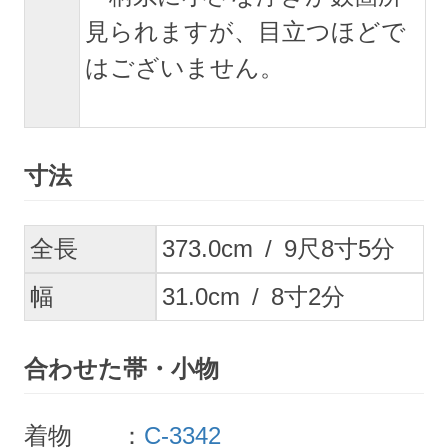
見られますが、目立つほどで
はございません。
寸法
全長
373.0
cm
/
9
尺
8
寸
5
分
幅
31.0
cm
/
8
寸
2
分
合わせた帯・小物
着物 ：
C-3342