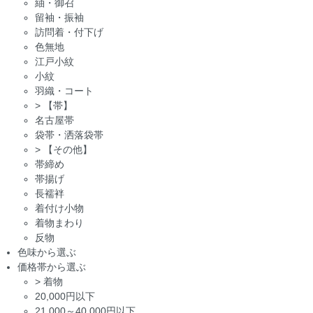
紬・御召
留袖・振袖
訪問着・付下げ
色無地
江戸小紋
小紋
羽織・コート
>
【帯】
名古屋帯
袋帯・洒落袋帯
>
【その他】
帯締め
帯揚げ
長襦袢
着付け小物
着物まわり
反物
色味から選ぶ
価格帯から選ぶ
>
着物
20,000円以下
21,000～40,000円以下