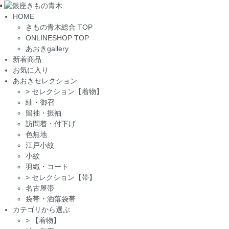
Toggle
HOME
navigation
きもの青木総合 TOP
ONLINESHOP TOP
あおきgallery
新着商品
お気に入り
あおきセレクション
>
セレクション【着物】
紬・御召
留袖・振袖
訪問着・付下げ
色無地
江戸小紋
小紋
羽織・コート
>
セレクション【帯】
名古屋帯
袋帯・洒落袋帯
カテゴリから選ぶ
>
【着物】