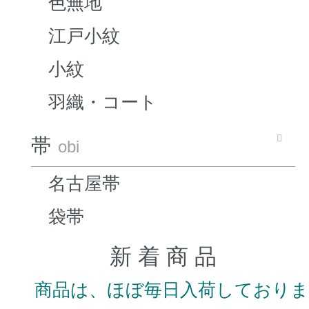
色無地
江戸小紋
小紋
羽織・コート
帯
obi
名古屋帯
袋帯
新 着 商 品
商品は、ほぼ毎日入荷しており