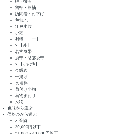
紬・御召
留袖・振袖
訪問着・付下げ
色無地
江戸小紋
小紋
羽織・コート
>
【帯】
名古屋帯
袋帯・洒落袋帯
>
【その他】
帯締め
帯揚げ
長襦袢
着付け小物
着物まわり
反物
色味から選ぶ
価格帯から選ぶ
>
着物
20,000円以下
21,000～40,000円以下