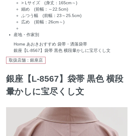
>
Lサイズ (身丈：165cm～)
細め (前幅：～22.5cm)
ふつう幅 (前幅：23～25.5cm)
広め (前幅：26cm～)
産地・作家別
Home
あおきおすすめ
袋帯・洒落袋帯
銀座【L-8567】袋帯 黒色 横段暈かしに宝尽くし文
取扱店舗：銀座店
銀座【L-8567】袋帯 黒色 横段
暈かしに宝尽くし文