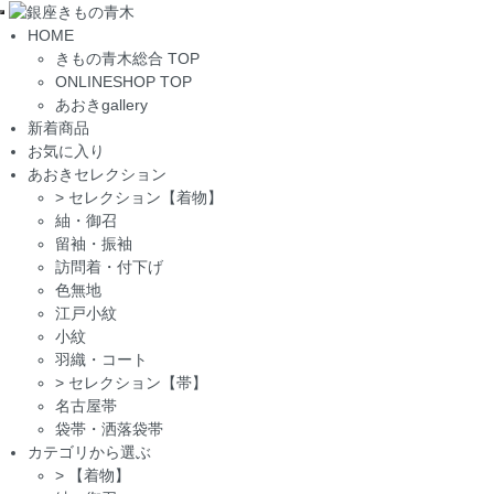
Toggle
HOME
navigation
きもの青木総合 TOP
ONLINESHOP TOP
あおきgallery
新着商品
お気に入り
あおきセレクション
>
セレクション【着物】
紬・御召
留袖・振袖
訪問着・付下げ
色無地
江戸小紋
小紋
羽織・コート
>
セレクション【帯】
名古屋帯
袋帯・洒落袋帯
カテゴリから選ぶ
>
【着物】