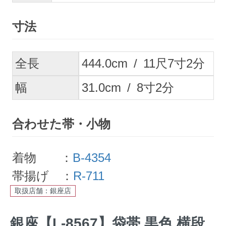
寸法
全長
444.0
cm
/
11
尺
7
寸
2
分
幅
31.0
cm
/
8
寸
2
分
合わせた帯・小物
着物 ：
B-4354
帯揚げ ：
R-711
取扱店舗：銀座店
銀座【L-8567】袋帯 黒色 横段