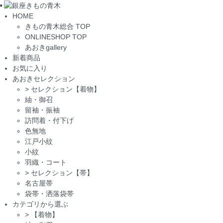
Toggle
HOME
navigation
きもの青木総合 TOP
ONLINESHOP TOP
あおきgallery
新着商品
お気に入り
あおきセレクション
>
セレクション【着物】
紬・御召
留袖・振袖
訪問着・付下げ
色無地
江戸小紋
小紋
羽織・コート
>
セレクション【帯】
名古屋帯
袋帯・洒落袋帯
カテゴリから選ぶ
>
【着物】