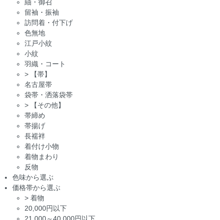
紬・御召
留袖・振袖
訪問着・付下げ
色無地
江戸小紋
小紋
羽織・コート
>
【帯】
名古屋帯
袋帯・洒落袋帯
>
【その他】
帯締め
帯揚げ
長襦袢
着付け小物
着物まわり
反物
色味から選ぶ
価格帯から選ぶ
>
着物
20,000円以下
21,000～40,000円以下