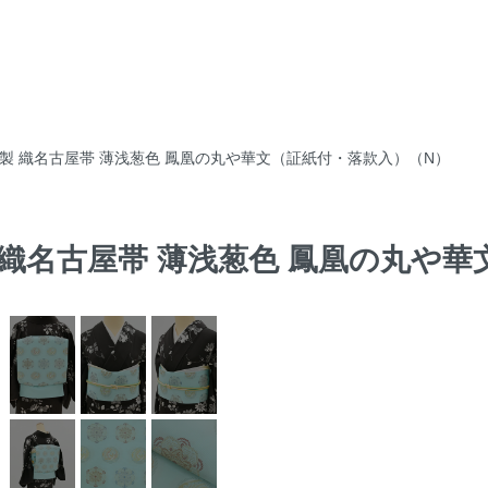
捨松製 織名古屋帯 薄浅葱色 鳳凰の丸や華文（証紙付・落款入）（N）
製 織名古屋帯 薄浅葱色 鳳凰の丸や