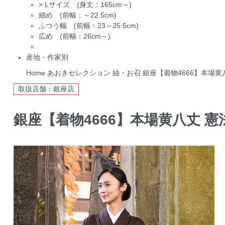
>
Lサイズ (身丈：165cm～)
細め (前幅：～22.5cm)
ふつう幅 (前幅：23～25.5cm)
広め (前幅：26cm～)
産地・作家別
Home
あおきセレクション
紬・お召
銀座【着物4666】本場黄八
取扱店舗：銀座店
銀座【着物4666】本場黄八丈 憲法