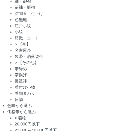
紬・御召
留袖・振袖
訪問着・付下げ
色無地
江戸小紋
小紋
羽織・コート
>
【帯】
名古屋帯
袋帯・洒落袋帯
>
【その他】
帯締め
帯揚げ
長襦袢
着付け小物
着物まわり
反物
色味から選ぶ
価格帯から選ぶ
>
着物
20,000円以下
21,000～40,000円以下