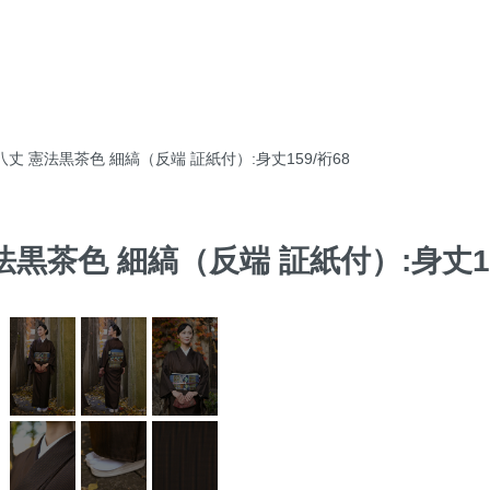
丈 憲法黒茶色 細縞（反端 証紙付）:身丈159/裄68
黒茶色 細縞（反端 証紙付）:身丈15