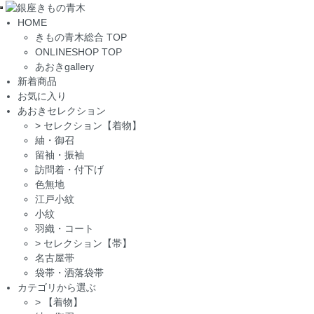
Toggle
HOME
navigation
きもの青木総合 TOP
ONLINESHOP TOP
あおきgallery
新着商品
お気に入り
あおきセレクション
>
セレクション【着物】
紬・御召
留袖・振袖
訪問着・付下げ
色無地
江戸小紋
小紋
羽織・コート
>
セレクション【帯】
名古屋帯
袋帯・洒落袋帯
カテゴリから選ぶ
>
【着物】