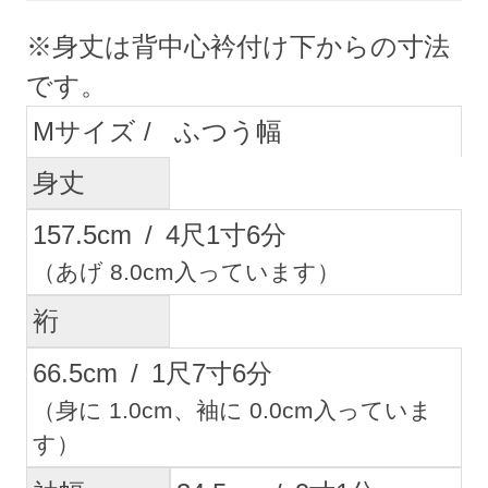
※身丈は背中心衿付け下からの寸法
です。
M
ふつう幅
身丈
157.5
cm
/
4
尺
1
寸
6
分
（あげ 8.0cm入っています）
裄
66.5
cm
/
1
尺
7
寸
6
分
（身に 1.0cm、袖に 0.0cm入っていま
す）