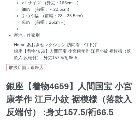
>
Lサイズ (身丈：165cm～)
細め (前幅：～22.5cm)
ふつう幅 (前幅：23～25.5cm)
広め (前幅：26cm～)
産地・作家別
Home
あおきセレクション
訪問着・付下げ
銀座【着物4659】人間国宝 小宮康孝作 江戸小紋 裾模様（落
款入 反端付） :身丈157.5/裄66.5
取扱店舗：銀座店
銀座【着物4659】人間国宝 小宮
康孝作 江戸小紋 裾模様（落款入
反端付） :身丈157.5/裄66.5