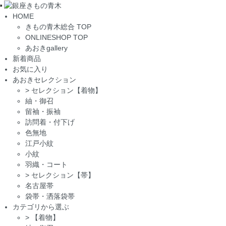
Toggle
HOME
navigation
きもの青木総合 TOP
ONLINESHOP TOP
あおきgallery
新着商品
お気に入り
あおきセレクション
>
セレクション【着物】
紬・御召
留袖・振袖
訪問着・付下げ
色無地
江戸小紋
小紋
羽織・コート
>
セレクション【帯】
名古屋帯
袋帯・洒落袋帯
カテゴリから選ぶ
>
【着物】