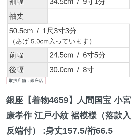
袖幅
34.5
cm
/
9
寸
1
分
袖丈
50.5
cm
/
1
尺
3
寸
3
分
（あげ 5.0cm入っています）
前幅
24.5
cm
/
6
寸
5
分
後幅
30.0
cm
/
8
寸
取扱店舗：銀座店
銀座【着物4659】人間国宝 小宮
康孝作 江戸小紋 裾模様（落款入
反端付） :身丈157.5/裄66.5