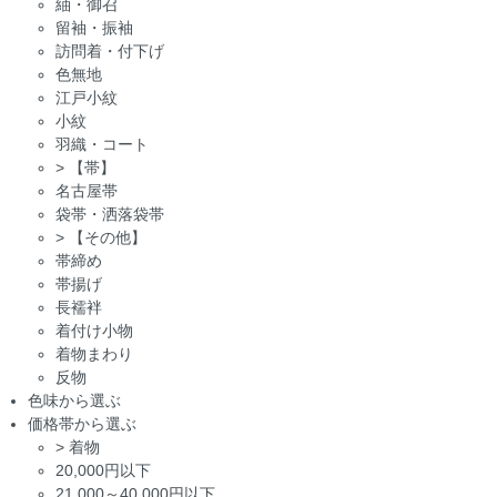
紬・御召
留袖・振袖
訪問着・付下げ
色無地
江戸小紋
小紋
羽織・コート
>
【帯】
名古屋帯
袋帯・洒落袋帯
>
【その他】
帯締め
帯揚げ
長襦袢
着付け小物
着物まわり
反物
色味から選ぶ
価格帯から選ぶ
>
着物
20,000円以下
21,000～40,000円以下