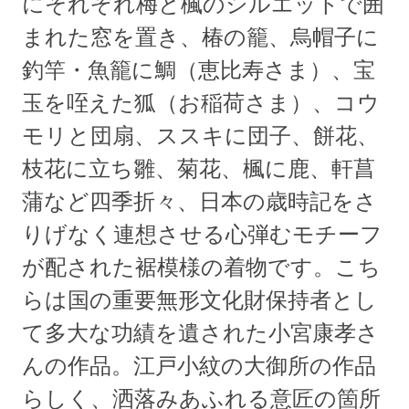
にそれぞれ梅と楓のシルエットで囲
まれた窓を置き、椿の籠、烏帽子に
釣竿・魚籠に鯛（恵比寿さま）、宝
玉を咥えた狐（お稲荷さま）、コウ
モリと団扇、ススキに団子、餅花、
枝花に立ち雛、菊花、楓に鹿、軒菖
蒲など四季折々、日本の歳時記をさ
りげなく連想させる心弾むモチーフ
が配された裾模様の着物です。こち
らは国の重要無形文化財保持者とし
て多大な功績を遺された小宮康孝さ
んの作品。江戸小紋の大御所の作品
らしく、洒落みあふれる意匠の箇所