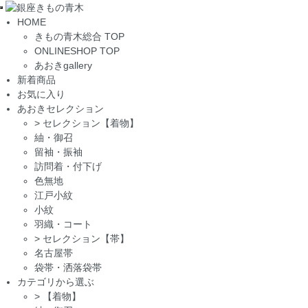
Toggle
HOME
navigation
きもの青木総合 TOP
ONLINESHOP TOP
あおきgallery
新着商品
お気に入り
あおきセレクション
>
セレクション【着物】
紬・御召
留袖・振袖
訪問着・付下げ
色無地
江戸小紋
小紋
羽織・コート
>
セレクション【帯】
名古屋帯
袋帯・洒落袋帯
カテゴリから選ぶ
>
【着物】