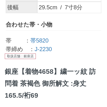
後幅
29.5
cm
/
7
寸
8
分
合わせた帯・小物
帯 ：
帯5820
帯締め ：
J-2230
取扱店舗：銀座店
銀座【着物4658】繍一ッ紋 訪
問着 茶褐色 御所解文 :身丈
165.5/裄69