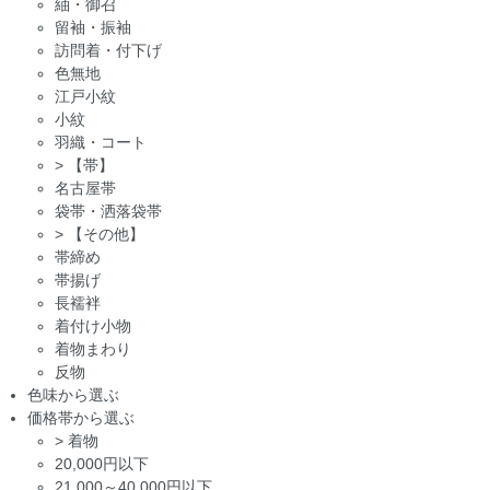
紬・御召
留袖・振袖
訪問着・付下げ
色無地
江戸小紋
小紋
羽織・コート
>
【帯】
名古屋帯
袋帯・洒落袋帯
>
【その他】
帯締め
帯揚げ
長襦袢
着付け小物
着物まわり
反物
色味から選ぶ
価格帯から選ぶ
>
着物
20,000円以下
21,000～40,000円以下