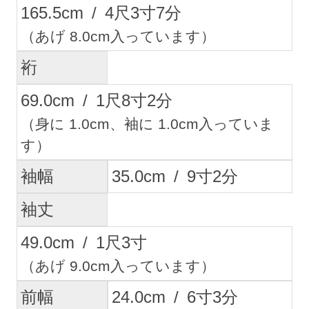
165.5
cm
/
4
尺
3
寸
7
分
（あげ 8.0cm入っています）
裄
69.0
cm
/
1
尺
8
寸
2
分
（身に 1.0cm、袖に 1.0cm入っていま
す）
袖幅
35.0
cm
/
9
寸
2
分
袖丈
49.0
cm
/
1
尺
3
寸
（あげ 9.0cm入っています）
前幅
24.0
cm
/
6
寸
3
分