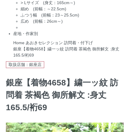
>
Lサイズ (身丈：165cm～)
細め (前幅：～22.5cm)
ふつう幅 (前幅：23～25.5cm)
広め (前幅：26cm～)
産地・作家別
Home
あおきセレクション
訪問着・付下げ
銀座【着物4658】繍一ッ紋 訪問着 茶褐色 御所解文 :身丈
165.5/裄69
取扱店舗：銀座店
銀座【着物4658】繍一ッ紋 訪
問着 茶褐色 御所解文 :身丈
165.5/裄69