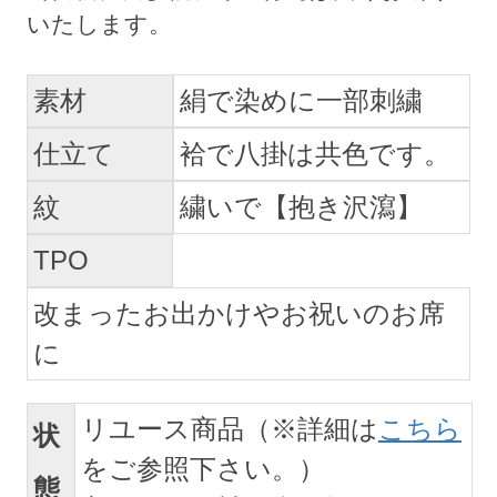
素材
絹で染めに一部刺繍
仕立て
袷で八掛は共色です。
紋
繍いで【抱き沢瀉】
TPO
改まったお出かけやお祝いのお席
に
リユース商品（※詳細は
こちら
状
をご参照下さい。）
態