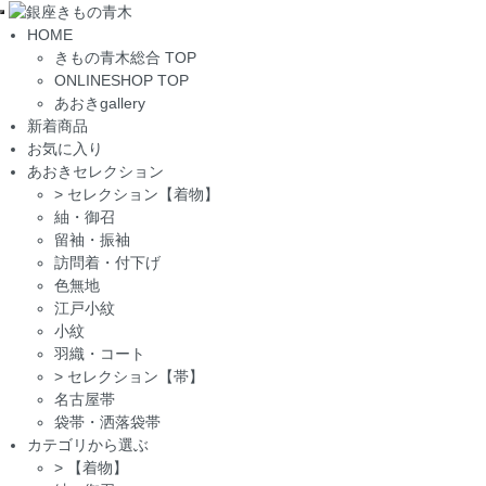
Toggle
HOME
navigation
きもの青木総合 TOP
ONLINESHOP TOP
あおきgallery
新着商品
お気に入り
あおきセレクション
>
セレクション【着物】
紬・御召
留袖・振袖
訪問着・付下げ
色無地
江戸小紋
小紋
羽織・コート
>
セレクション【帯】
名古屋帯
袋帯・洒落袋帯
カテゴリから選ぶ
>
【着物】