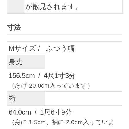
が散見されます。
寸法
M
ふつう幅
身丈
156.5
cm
/
4
尺
1
寸
3
分
（あげ 20.0cm入っています）
裄
64.0
cm
/
1
尺
6
寸
9
分
（身に 1.5cm、袖に 2.0cm入っていま