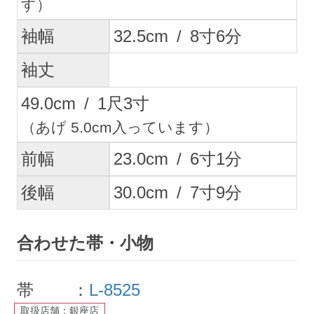
す）
袖幅
32.5
cm
/
8
寸
6
分
袖丈
49.0
cm
/
1
尺
3
寸
（あげ 5.0cm入っています）
前幅
23.0
cm
/
6
寸
1
分
後幅
30.0
cm
/
7
寸
9
分
合わせた帯・小物
帯 ：
L-8525
取扱店舗：銀座店