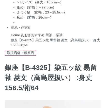
>
Lサイズ (身丈：165cm～)
細め (前幅：～22.5cm)
ふつう幅 (前幅：23～25.5cm)
広め (前幅：26cm～)
産地・作家別
Home
あおきおすすめ
留袖・振袖
銀座【B-4325】染五ッ紋 黒留袖 菱文（高島屋扱い） :身丈
156.5/裄64
取扱店舗：銀座店
銀座【B-4325】染五ッ紋 黒留
袖 菱文（高島屋扱い） :身丈
156.5/裄64