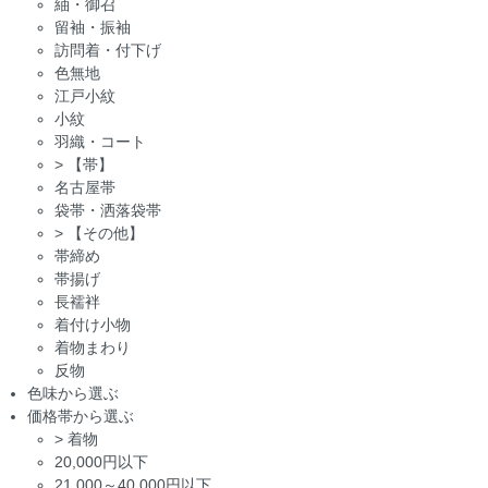
紬・御召
留袖・振袖
訪問着・付下げ
色無地
江戸小紋
小紋
羽織・コート
>
【帯】
名古屋帯
袋帯・洒落袋帯
>
【その他】
帯締め
帯揚げ
長襦袢
着付け小物
着物まわり
反物
色味から選ぶ
価格帯から選ぶ
>
着物
20,000円以下
21,000～40,000円以下