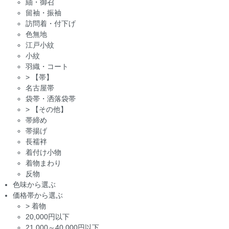
紬・御召
留袖・振袖
訪問着・付下げ
色無地
江戸小紋
小紋
羽織・コート
>
【帯】
名古屋帯
袋帯・洒落袋帯
>
【その他】
帯締め
帯揚げ
長襦袢
着付け小物
着物まわり
反物
色味から選ぶ
価格帯から選ぶ
>
着物
20,000円以下
21,000～40,000円以下