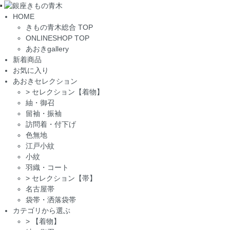
Toggle
HOME
navigation
きもの青木総合 TOP
ONLINESHOP TOP
あおきgallery
新着商品
お気に入り
あおきセレクション
>
セレクション【着物】
紬・御召
留袖・振袖
訪問着・付下げ
色無地
江戸小紋
小紋
羽織・コート
>
セレクション【帯】
名古屋帯
袋帯・洒落袋帯
カテゴリから選ぶ
>
【着物】