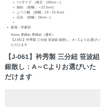
>
Lサイズ (身丈：165cm～)
細め (前幅：～22.5cm)
ふつう幅 (前幅：23～25.5cm)
広め (前幅：26cm～)
産地・作家別
Home
帯締め
帯締め（通年）
【J-061】衿秀製 三分紐 笹波組 銀散し：A～Cよりお選びい
ただけます
【J-061】衿秀製 三分紐 笹波組
銀散し：A～Cよりお選びいた
だけます