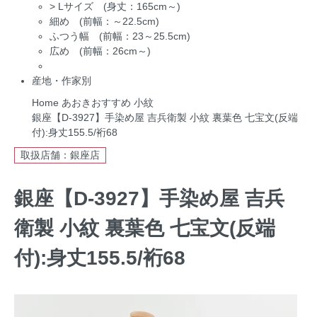
>
Lサイズ (身丈：165cm～)
細め (前幅：～22.5cm)
ふつう幅 (前幅：23～25.5cm)
広め (前幅：26cm～)
産地・作家別
Home
あおきおすすめ
小紋
銀座【D-3927】手染め屋 吉兵衛製 小紋 裏葉色 七宝文(反端
付):身丈155.5/裄68
取扱店舗：銀座店
銀座【D-3927】手染め屋 吉兵
衛製 小紋 裏葉色 七宝文(反端
付):身丈155.5/裄68