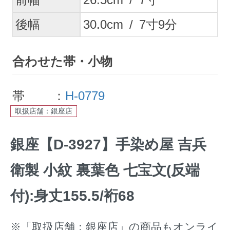
後幅
30.0
cm
/
7
寸
9
分
合わせた帯・小物
帯 ：
H-0779
取扱店舗：銀座店
銀座【D-3927】手染め屋 吉兵
衛製 小紋 裏葉色 七宝文(反端
付):身丈155.5/裄68
※「取扱店舗：銀座店」の商品もオンライ