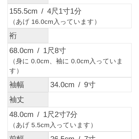
155.5
cm
/
4
尺
1
寸
1
分
（あげ 16.0cm入っています）
裄
68.0
cm
/
1
尺
8
寸
（身に 0.0cm、袖に 0.0cm入っていま
す）
袖幅
34.0
cm
/
9
寸
袖丈
48.0
cm
/
1
尺
2
寸
7
分
（あげ 5.5cm入っています）
前幅
26.5
cm
/
7
寸