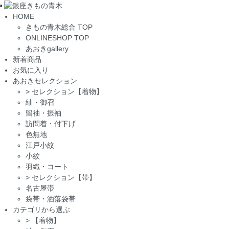
Toggle
HOME
navigation
きもの青木総合 TOP
ONLINESHOP TOP
あおきgallery
新着商品
お気に入り
あおきセレクション
>
セレクション【着物】
紬・御召
留袖・振袖
訪問着・付下げ
色無地
江戸小紋
小紋
羽織・コート
>
セレクション【帯】
名古屋帯
袋帯・洒落袋帯
カテゴリから選ぶ
>
【着物】