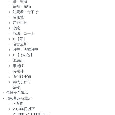
紬・御召
留袖・振袖
訪問着・付下げ
色無地
江戸小紋
小紋
羽織・コート
>
【帯】
名古屋帯
袋帯・洒落袋帯
>
【その他】
帯締め
帯揚げ
長襦袢
着付け小物
着物まわり
反物
色味から選ぶ
価格帯から選ぶ
>
着物
20,000円以下
21,000～40,000円以下