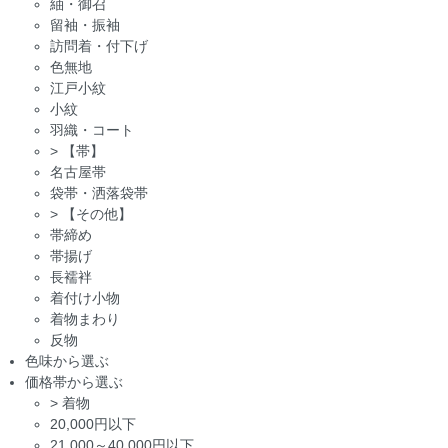
紬・御召
留袖・振袖
訪問着・付下げ
色無地
江戸小紋
小紋
羽織・コート
>
【帯】
名古屋帯
袋帯・洒落袋帯
>
【その他】
帯締め
帯揚げ
長襦袢
着付け小物
着物まわり
反物
色味から選ぶ
価格帯から選ぶ
>
着物
20,000円以下
21,000～40,000円以下