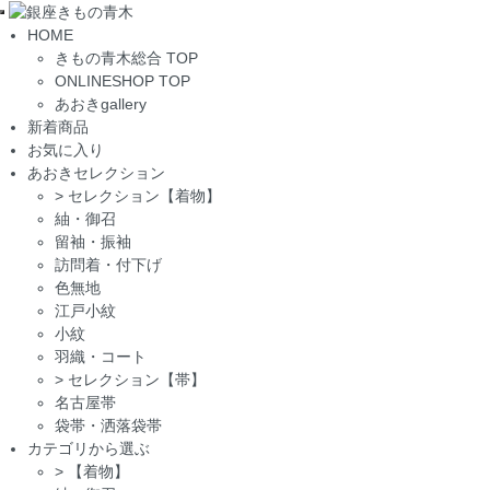
Toggle
HOME
navigation
きもの青木総合 TOP
ONLINESHOP TOP
あおきgallery
新着商品
お気に入り
あおきセレクション
>
セレクション【着物】
紬・御召
留袖・振袖
訪問着・付下げ
色無地
江戸小紋
小紋
羽織・コート
>
セレクション【帯】
名古屋帯
袋帯・洒落袋帯
カテゴリから選ぶ
>
【着物】