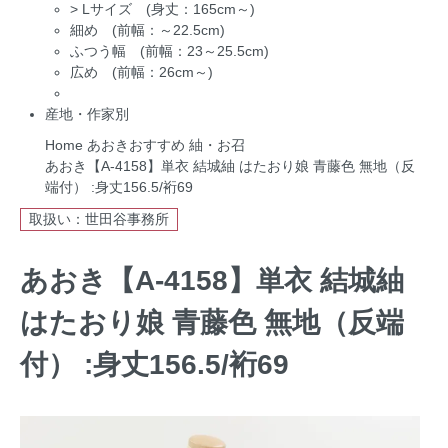
>
Lサイズ (身丈：165cm～)
細め (前幅：～22.5cm)
ふつう幅 (前幅：23～25.5cm)
広め (前幅：26cm～)
産地・作家別
Home
あおきおすすめ
紬・お召
あおき【A-4158】単衣 結城紬 はたおり娘 青藤色 無地（反
端付） :身丈156.5/裄69
取扱い：世田谷事務所
あおき【A-4158】単衣 結城紬
はたおり娘 青藤色 無地（反端
付） :身丈156.5/裄69