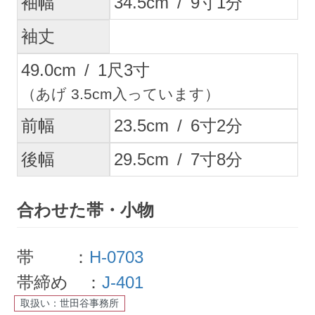
袖幅
34.5
cm
/
9
寸
1
分
袖丈
49.0
cm
/
1
尺
3
寸
（あげ 3.5cm入っています）
前幅
23.5
cm
/
6
寸
2
分
後幅
29.5
cm
/
7
寸
8
分
合わせた帯・小物
帯 ：
H-0703
帯締め ：
J-401
取扱い：世田谷事務所