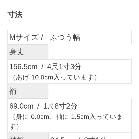
寸法
M
ふつう幅
身丈
156.5
cm
/
4
尺
1
寸
3
分
（あげ 10.0cm入っています）
裄
69.0
cm
/
1
尺
8
寸
2
分
（身に 0.0cm、袖に 1.5cm入っていま
す）