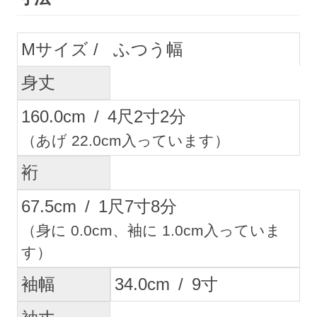
M
ふつう幅
身丈
160.0
cm
/
4
尺
2
寸
2
分
（あげ 22.0cm入っています）
裄
67.5
cm
/
1
尺
7
寸
8
分
（身に 0.0cm、袖に 1.0cm入っていま
す）
袖幅
34.0
cm
/
9
寸