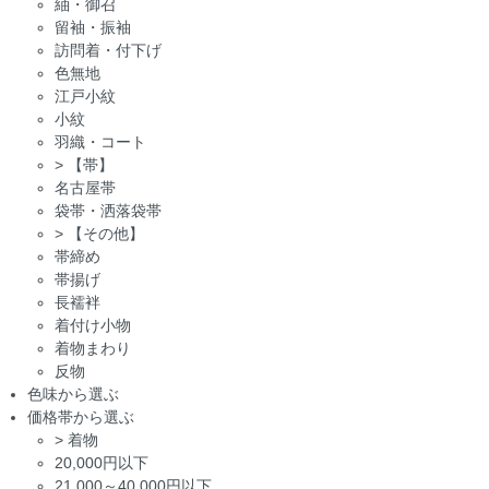
紬・御召
留袖・振袖
訪問着・付下げ
色無地
江戸小紋
小紋
羽織・コート
>
【帯】
名古屋帯
袋帯・洒落袋帯
>
【その他】
帯締め
帯揚げ
長襦袢
着付け小物
着物まわり
反物
色味から選ぶ
価格帯から選ぶ
>
着物
20,000円以下
21,000～40,000円以下