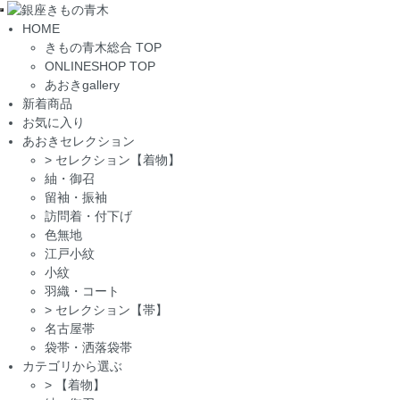
Toggle
HOME
navigation
きもの青木総合 TOP
ONLINESHOP TOP
あおきgallery
新着商品
お気に入り
あおきセレクション
>
セレクション【着物】
紬・御召
留袖・振袖
訪問着・付下げ
色無地
江戸小紋
小紋
羽織・コート
>
セレクション【帯】
名古屋帯
袋帯・洒落袋帯
カテゴリから選ぶ
>
【着物】