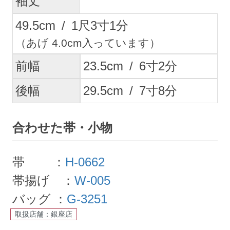
袖丈
49.5
cm
/
1
尺
3
寸
1
分
（あげ 4.0cm入っています）
前幅
23.5
cm
/
6
寸
2
分
後幅
29.5
cm
/
7
寸
8
分
合わせた帯・小物
帯 ：
H-0662
帯揚げ ：
W-005
バッグ ：
G-3251
取扱店舗：銀座店