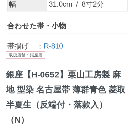
幅
31.0
cm
/
8
寸
2
分
合わせた帯・小物
帯揚げ ：
R-810
取扱店舗：銀座店
銀座【H-0652】栗山工房製 麻
地 型染 名古屋帯 薄群青色 菱取
半夏生（反端付・落款入）
（N）