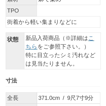
TPO
街着から軽い集まりなどに
新品入荷商品（※詳細は
こ
状態
ちら
をご参照下さい。）
特に目立ったシミ汚れなど
は見当たりません。
寸法
全長
371.0
cm
/
9
尺
7
寸
9
分