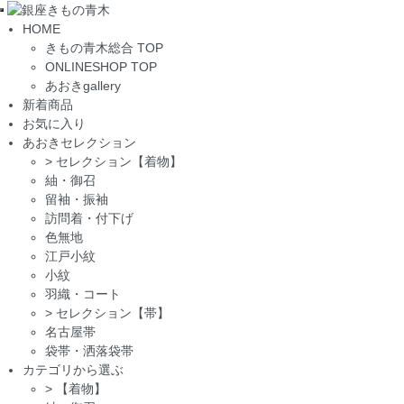
Toggle
HOME
navigation
きもの青木総合 TOP
ONLINESHOP TOP
あおきgallery
新着商品
お気に入り
あおきセレクション
>
セレクション【着物】
紬・御召
留袖・振袖
訪問着・付下げ
色無地
江戸小紋
小紋
羽織・コート
>
セレクション【帯】
名古屋帯
袋帯・洒落袋帯
カテゴリから選ぶ
>
【着物】