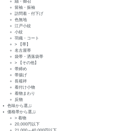
紬・御召
留袖・振袖
訪問着・付下げ
色無地
江戸小紋
小紋
羽織・コート
>
【帯】
名古屋帯
袋帯・洒落袋帯
>
【その他】
帯締め
帯揚げ
長襦袢
着付け小物
着物まわり
反物
色味から選ぶ
価格帯から選ぶ
>
着物
20,000円以下
21,000～40,000円以下