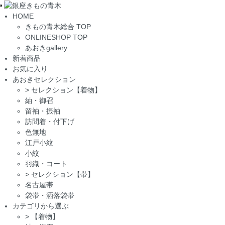
Toggle
HOME
navigation
きもの青木総合 TOP
ONLINESHOP TOP
あおきgallery
新着商品
お気に入り
あおきセレクション
>
セレクション【着物】
紬・御召
留袖・振袖
訪問着・付下げ
色無地
江戸小紋
小紋
羽織・コート
>
セレクション【帯】
名古屋帯
袋帯・洒落袋帯
カテゴリから選ぶ
>
【着物】