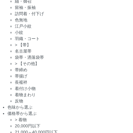
紬・御召
留袖・振袖
訪問着・付下げ
色無地
江戸小紋
小紋
羽織・コート
>
【帯】
名古屋帯
袋帯・洒落袋帯
>
【その他】
帯締め
帯揚げ
長襦袢
着付け小物
着物まわり
反物
色味から選ぶ
価格帯から選ぶ
>
着物
20,000円以下
21,000～40,000円以下