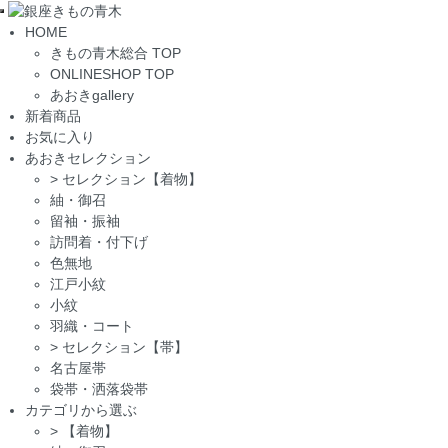
Toggle
HOME
navigation
きもの青木総合 TOP
ONLINESHOP TOP
あおきgallery
新着商品
お気に入り
あおきセレクション
>
セレクション【着物】
紬・御召
留袖・振袖
訪問着・付下げ
色無地
江戸小紋
小紋
羽織・コート
>
セレクション【帯】
名古屋帯
袋帯・洒落袋帯
カテゴリから選ぶ
>
【着物】