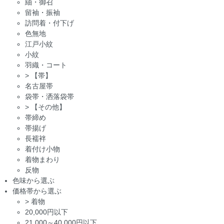
紬・御召
留袖・振袖
訪問着・付下げ
色無地
江戸小紋
小紋
羽織・コート
>
【帯】
名古屋帯
袋帯・洒落袋帯
>
【その他】
帯締め
帯揚げ
長襦袢
着付け小物
着物まわり
反物
色味から選ぶ
価格帯から選ぶ
>
着物
20,000円以下
21,000～40,000円以下